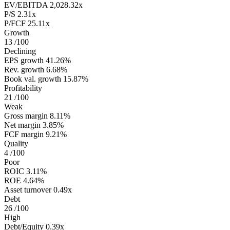
EV/EBITDA
2,028.32x
P/S
2.31x
P/FCF
25.11x
Growth
13
/100
Declining
EPS growth
41.26%
Rev. growth
6.68%
Book val. growth
15.87%
Profitability
21
/100
Weak
Gross margin
8.11%
Net margin
3.85%
FCF margin
9.21%
Quality
4
/100
Poor
ROIC
3.11%
ROE
4.64%
Asset turnover
0.49x
Debt
26
/100
High
Debt/Equity
0.39x