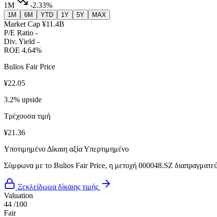
1M
-2.33%
1M
6M
YTD
1Y
5Y
MAX
Market Cap
¥11.4B
P/E Ratio
-
Div. Yield
-
ROE
4.64%
Bulios Fair Price
¥22.05
3.2% upside
Τρέχουσα τιμή
¥21.36
Υποτιμημένο
Δίκαιη αξία
Υπερτιμημένο
Σύμφωνα με το Bulios Fair Price, η μετοχή 000048.SZ διαπραγματεύε
Ξεκλείδωμα δίκαιης τιμής
Valuation
44
/100
Fair