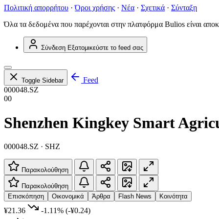
Πολιτική απορρήτου
·
Όροι χρήσης
·
Νέα
·
Σχετικά
·
Σύνταξη
Όλα τα δεδομένα που παρέχονται στην πλατφόρμα Bulios είναι αποκ
Σύνδεση
Εξατομικεύστε το feed σας
Feed
Toggle Sidebar
000048.SZ
00
Shenzhen Kingkey Smart Agricu
000048.SZ · SHZ
Παρακολούθηση
Παρακολούθηση
Επισκόπηση
Οικονομικά
Άρθρα
Flash News
Κοινότητα
¥21.36
-1.11%
(-¥0.24)