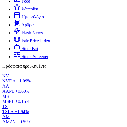
Feed
Watchlist
Ημερολόγιο
Άρθρα
Flash News
Fair Price Index
StockBot
Stock Screener
Πρόσφατα προβληθέντα
NV
NVDA
+1.09%
AA
AAPL
+0.60%
MS
MSFT
+0.16%
TS
TSLA
+1.94%
AM
AMZN
+0.59%