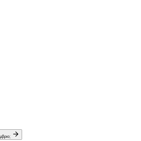
μβριο;