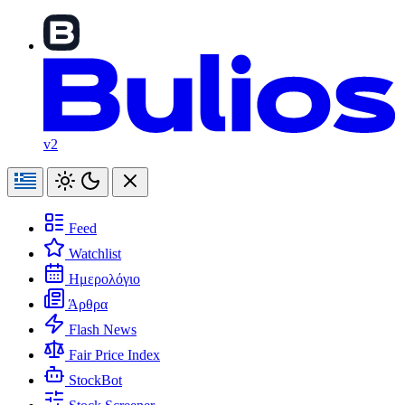
v2
Feed
Watchlist
Ημερολόγιο
Άρθρα
Flash News
Fair Price Index
StockBot