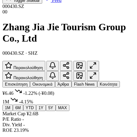
Feed
Toggle Sidebar
000430.SZ
00
Zhang Jia Jie Tourism Group
Co., Ltd
000430.SZ · SHZ
Παρακολούθηση
Παρακολούθηση
Επισκόπηση
Οικονομικά
Άρθρα
Flash News
Κοινότητα
¥6.46
-1.22%
(-¥0.08)
1M
-4.15%
1M
6M
YTD
1Y
5Y
MAX
Market Cap
¥2.6B
P/E Ratio
-
Div. Yield
-
ROE
23.19%