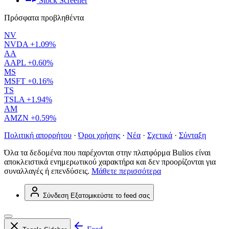
Stock Screener
Πρόσφατα προβληθέντα
NV
NVDA
+1.09%
AA
AAPL
+0.60%
MS
MSFT
+0.16%
TS
TSLA
+1.94%
AM
AMZN
+0.59%
Πολιτική απορρήτου
·
Όροι χρήσης
·
Νέα
·
Σχετικά
·
Σύνταξη
Όλα τα δεδομένα που παρέχονται στην πλατφόρμα Bulios είναι
αποκλειστικά ενημερωτικού χαρακτήρα και δεν προορίζονται για
συναλλαγές ή επενδύσεις.
Μάθετε περισσότερα
Σύνδεση
Εξατομικεύστε το feed σας