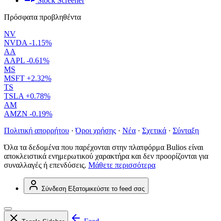
Stock Screener
Πρόσφατα προβληθέντα
NV
NVDA
-1.15%
AA
AAPL
-0.61%
MS
MSFT
+2.32%
TS
TSLA
+0.78%
AM
AMZN
-0.19%
Πολιτική απορρήτου
·
Όροι χρήσης
·
Νέα
·
Σχετικά
·
Σύνταξη
Όλα τα δεδομένα που παρέχονται στην πλατφόρμα Bulios είναι
αποκλειστικά ενημερωτικού χαρακτήρα και δεν προορίζονται για
συναλλαγές ή επενδύσεις.
Μάθετε περισσότερα
Σύνδεση
Εξατομικεύστε το feed σας