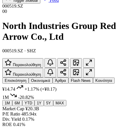
Feed
Toggle Sidebar
000519.SZ
00
North Industries Group Red
Arrow Co., Ltd
000519.SZ · SHZ
Παρακολούθηση
Παρακολούθηση
Επισκόπηση
Οικονομικά
Άρθρα
Flash News
Κοινότητα
¥14.74
+1.17%
(+¥0.17)
1M
-20.82%
1M
6M
YTD
1Y
5Y
MAX
Market Cap
¥20.3B
P/E Ratio
485.94x
Div. Yield
0.17%
ROE
0.41%