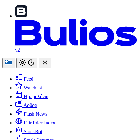
v2
Feed
Watchlist
Ημερολόγιο
Άρθρα
Flash News
Fair Price Index
StockBot