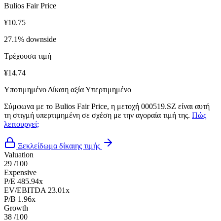
Bulios Fair Price
¥10.75
27.1% downside
Τρέχουσα τιμή
¥14.74
Υποτιμημένο
Δίκαιη αξία
Υπερτιμημένο
Σύμφωνα με το Bulios Fair Price, η μετοχή 000519.SZ είναι αυτή
τη στιγμή υπερτιμημένη σε σχέση με την αγοραία τιμή της.
Πώς
λειτουργεί;
Ξεκλείδωμα δίκαιης τιμής
Valuation
29
/100
Expensive
P/E
485.94x
EV/EBITDA
23.01x
P/B
1.96x
Growth
38
/100