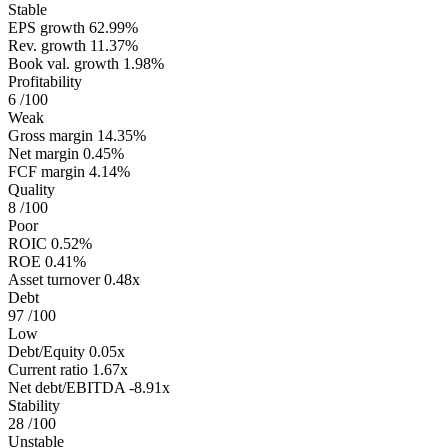
Stable
EPS growth
62.99%
Rev. growth
11.37%
Book val. growth
1.98%
Profitability
6
/100
Weak
Gross margin
14.35%
Net margin
0.45%
FCF margin
4.14%
Quality
8
/100
Poor
ROIC
0.52%
ROE
0.41%
Asset turnover
0.48x
Debt
97
/100
Low
Debt/Equity
0.05x
Current ratio
1.67x
Net debt/EBITDA
-8.91x
Stability
28
/100
Unstable