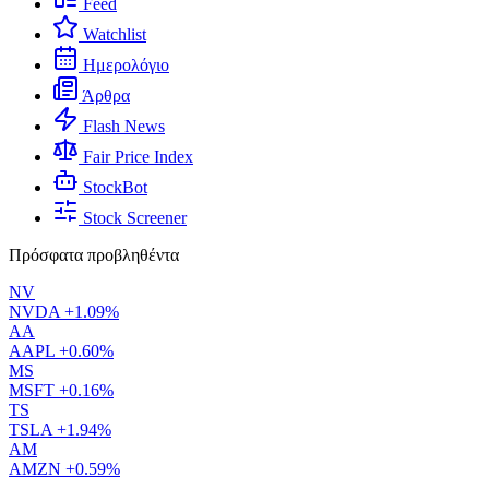
Feed
Watchlist
Ημερολόγιο
Άρθρα
Flash News
Fair Price Index
StockBot
Stock Screener
Πρόσφατα προβληθέντα
NV
NVDA
+1.09%
AA
AAPL
+0.60%
MS
MSFT
+0.16%
TS
TSLA
+1.94%
AM
AMZN
+0.59%