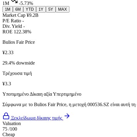
1M
-5.73%
1M
6M
YTD
1Y
5Y
MAX
Market Cap
¥9.2B
P/E Ratio
-
Div. Yield
-
ROE
122.38%
Bulios Fair Price
¥2.33
29.4% downside
Τρέχουσα τιμή
¥3.3
Υποτιμημένο
Δίκαιη αξία
Υπερτιμημένο
Σύμφωνα με το Bulios Fair Price, η μετοχή 000536.SZ είναι αυτή τη
Ξεκλείδωμα δίκαιης τιμής
Valuation
75
/100
Cheap