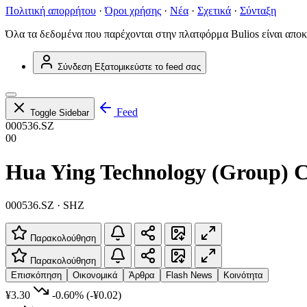
Πολιτική απορρήτου
·
Όροι χρήσης
·
Νέα
·
Σχετικά
·
Σύνταξη
Όλα τα δεδομένα που παρέχονται στην πλατφόρμα Bulios είναι αποκ
Σύνδεση
Εξατομικεύστε το feed σας
Feed
Toggle Sidebar
000536.SZ
00
Hua Ying Technology (Group) C
000536.SZ · SHZ
Παρακολούθηση
Παρακολούθηση
Επισκόπηση
Οικονομικά
Άρθρα
Flash News
Κοινότητα
¥3.30
-0.60%
(-¥0.02)