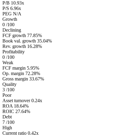
P/B
10.93x
P/S
6.96x
PEG
N/A
Growth
0
/100
Declining
FCF growth
77.85%
Book val. growth
35.04%
Rev. growth
16.28%
Profitability
0
/100
Weak
FCF margin
5.95%
Op. margin
72.28%
Gross margin
33.67%
Quality
3
/100
Poor
Asset turnover
0.24x
ROA
18.64%
ROIC
27.64%
Debt
7
/100
High
Current ratio
0.42x