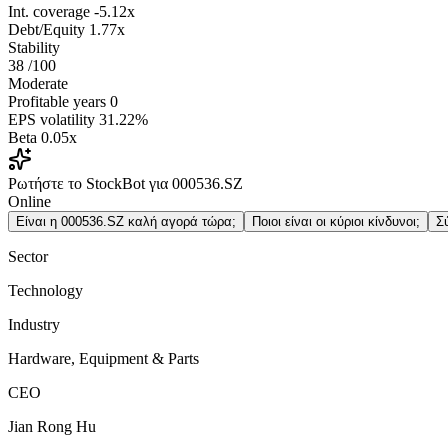
Int. coverage
-5.12x
Debt/Equity
1.77x
Stability
38
/100
Moderate
Profitable years
0
EPS volatility
31.22%
Beta
0.05x
Ρωτήστε το StockBot για 000536.SZ
Online
Είναι η 000536.SZ καλή αγορά τώρα;
Ποιοι είναι οι κύριοι κίνδυνοι;
Σ
Sector
Technology
Industry
Hardware, Equipment & Parts
CEO
Jian Rong Hu