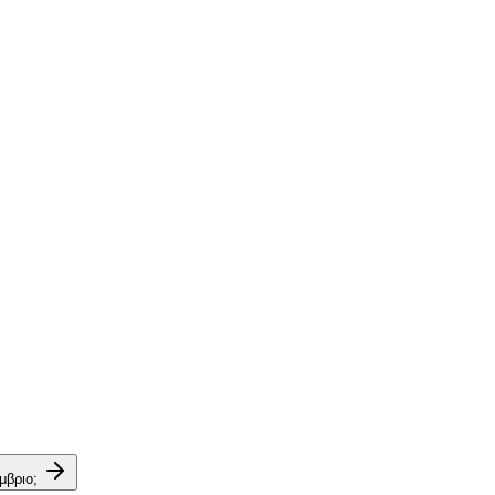
μβριο;