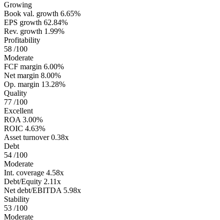
Growing
Book val. growth
6.65%
EPS growth
62.84%
Rev. growth
1.99%
Profitability
58
/100
Moderate
FCF margin
6.00%
Net margin
8.00%
Op. margin
13.28%
Quality
77
/100
Excellent
ROA
3.00%
ROIC
4.63%
Asset turnover
0.38x
Debt
54
/100
Moderate
Int. coverage
4.58x
Debt/Equity
2.11x
Net debt/EBITDA
5.98x
Stability
53
/100
Moderate