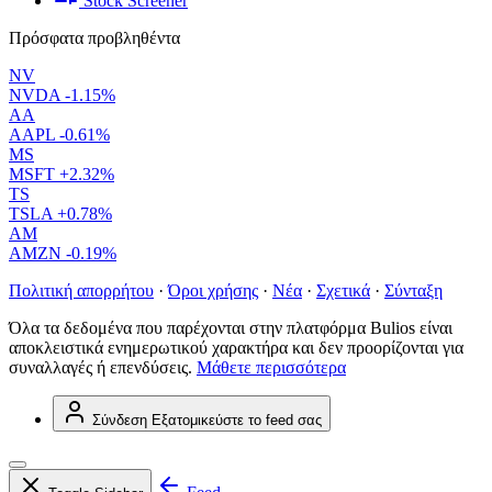
Stock Screener
Πρόσφατα προβληθέντα
NV
NVDA
-1.15%
AA
AAPL
-0.61%
MS
MSFT
+2.32%
TS
TSLA
+0.78%
AM
AMZN
-0.19%
Πολιτική απορρήτου
·
Όροι χρήσης
·
Νέα
·
Σχετικά
·
Σύνταξη
Όλα τα δεδομένα που παρέχονται στην πλατφόρμα Bulios είναι
αποκλειστικά ενημερωτικού χαρακτήρα και δεν προορίζονται για
συναλλαγές ή επενδύσεις.
Μάθετε περισσότερα
Σύνδεση
Εξατομικεύστε το feed σας