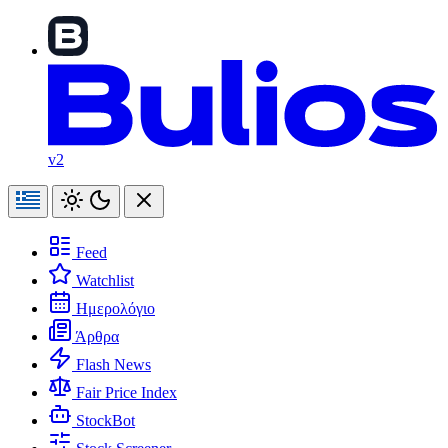
v2
Feed
Watchlist
Ημερολόγιο
Άρθρα
Flash News
Fair Price Index
StockBot