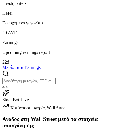
Headquarters
Hefei
Επερχόμενα γεγονότα
29
ΑΥΓ
Earnings
Upcoming earnings report
22d
Μερίσματα
Earnings
⌘
K
StockBot
Live
Κατάσταση αγοράς
Wall Street
Άνοδος στη Wall Street μετά τα στοιχεία
απασχόλησης