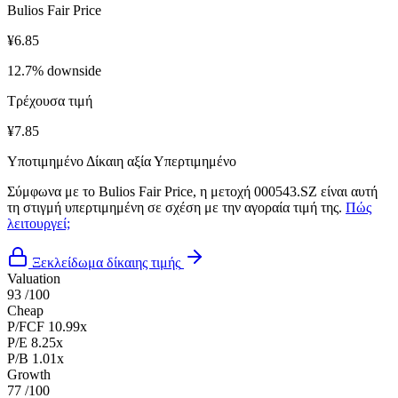
Bulios Fair Price
¥6.85
12.7% downside
Τρέχουσα τιμή
¥7.85
Υποτιμημένο
Δίκαιη αξία
Υπερτιμημένο
Σύμφωνα με το Bulios Fair Price, η μετοχή 000543.SZ είναι αυτή
τη στιγμή υπερτιμημένη σε σχέση με την αγοραία τιμή της.
Πώς
λειτουργεί;
Ξεκλείδωμα δίκαιης τιμής
Valuation
93
/100
Cheap
P/FCF
10.99x
P/E
8.25x
P/B
1.01x
Growth
77
/100