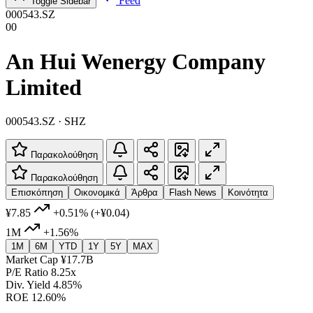
Feed
Toggle Sidebar
000543.SZ
00
An Hui Wenergy Company
Limited
000543.SZ · SHZ
Παρακολούθηση
Παρακολούθηση
Επισκόπηση
Οικονομικά
Άρθρα
Flash News
Κοινότητα
¥7.85
+0.51%
(+¥0.04)
1M
+1.56%
1M
6M
YTD
1Y
5Y
MAX
Market Cap
¥17.7B
P/E Ratio
8.25x
Div. Yield
4.85%
ROE
12.60%