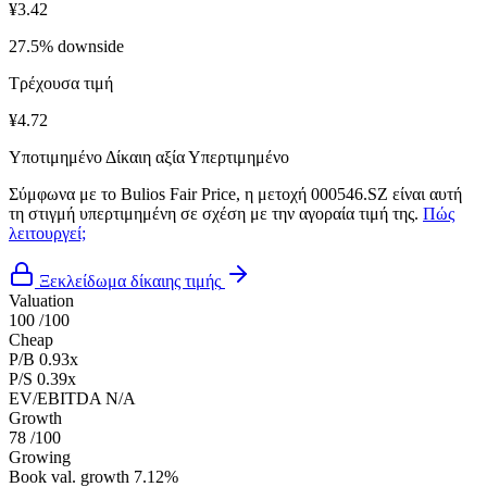
¥3.42
27.5% downside
Τρέχουσα τιμή
¥4.72
Υποτιμημένο
Δίκαιη αξία
Υπερτιμημένο
Σύμφωνα με το Bulios Fair Price, η μετοχή 000546.SZ είναι αυτή
τη στιγμή υπερτιμημένη σε σχέση με την αγοραία τιμή της.
Πώς
λειτουργεί;
Ξεκλείδωμα δίκαιης τιμής
Valuation
100
/100
Cheap
P/B
0.93x
P/S
0.39x
EV/EBITDA
N/A
Growth
78
/100
Growing
Book val. growth
7.12%