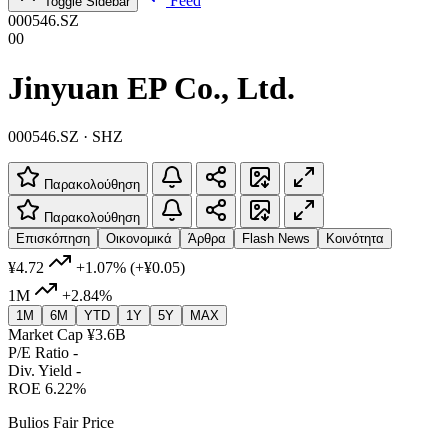
Feed
Toggle Sidebar
000546.SZ
00
Jinyuan EP Co., Ltd.
000546.SZ · SHZ
Παρακολούθηση
Παρακολούθηση
Επισκόπηση
Οικονομικά
Άρθρα
Flash News
Κοινότητα
¥4.72
+1.07%
(+¥0.05)
1M
+2.84%
1M
6M
YTD
1Y
5Y
MAX
Market Cap
¥3.6B
P/E Ratio
-
Div. Yield
-
ROE
6.22%
Bulios Fair Price