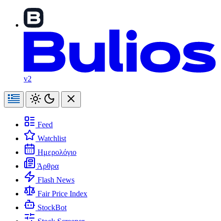
v2
Feed
Watchlist
Ημερολόγιο
Άρθρα
Flash News
Fair Price Index
StockBot