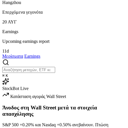
Hangzhou
Επερχόμενα γεγονότα
20
ΑΥΓ
Earnings
Upcoming earnings report
11d
Μερίσματα
Earnings
⌘
K
StockBot
Live
Κατάσταση αγοράς
Wall Street
Άνοδος στη Wall Street μετά τα στοιχεία
απασχόλησης
S&P 500
+0.20%
και Nasdaq
+0.50%
ανεβαίνουν. Πτώση