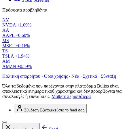
Stock Screener
Πρόσφατα προβληθέντα
NV
NVDA
+1.09%
AA
AAPL
+0.60%
MS
MSFT
+0.16%
TS
TSLA
+1.94%
AM
AMZN
+0.59%
Πολιτική απορρήτου
·
Όροι χρήσης
·
Νέα
·
Σχετικά
·
Σύνταξη
Όλα τα δεδομένα που παρέχονται στην πλατφόρμα Bulios είναι
αποκλειστικά ενημερωτικού χαρακτήρα και δεν προορίζονται για
συναλλαγές ή επενδύσεις.
Μάθετε περισσότερα
Σύνδεση
Εξατομικεύστε το feed σας