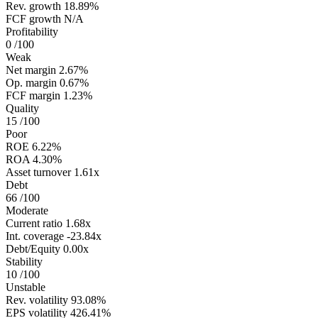
Rev. growth
18.89%
FCF growth
N/A
Profitability
0
/100
Weak
Net margin
2.67%
Op. margin
0.67%
FCF margin
1.23%
Quality
15
/100
Poor
ROE
6.22%
ROA
4.30%
Asset turnover
1.61x
Debt
66
/100
Moderate
Current ratio
1.68x
Int. coverage
-23.84x
Debt/Equity
0.00x
Stability
10
/100
Unstable
Rev. volatility
93.08%
EPS volatility
426.41%