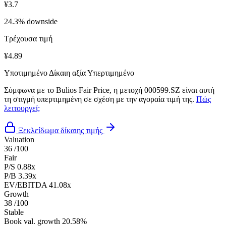
¥3.7
24.3% downside
Τρέχουσα τιμή
¥4.89
Υποτιμημένο
Δίκαιη αξία
Υπερτιμημένο
Σύμφωνα με το Bulios Fair Price, η μετοχή 000599.SZ είναι αυτή
τη στιγμή υπερτιμημένη σε σχέση με την αγοραία τιμή της.
Πώς
λειτουργεί;
Ξεκλείδωμα δίκαιης τιμής
Valuation
36
/100
Fair
P/S
0.88x
P/B
3.39x
EV/EBITDA
41.08x
Growth
38
/100
Stable
Book val. growth
20.58%