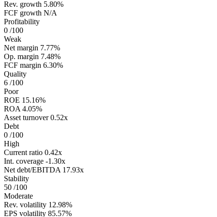
Rev. growth
5.80%
FCF growth
N/A
Profitability
0
/100
Weak
Net margin
7.77%
Op. margin
7.48%
FCF margin
6.30%
Quality
6
/100
Poor
ROE
15.16%
ROA
4.05%
Asset turnover
0.52x
Debt
0
/100
High
Current ratio
0.42x
Int. coverage
-1.30x
Net debt/EBITDA
17.93x
Stability
50
/100
Moderate
Rev. volatility
12.98%
EPS volatility
85.57%