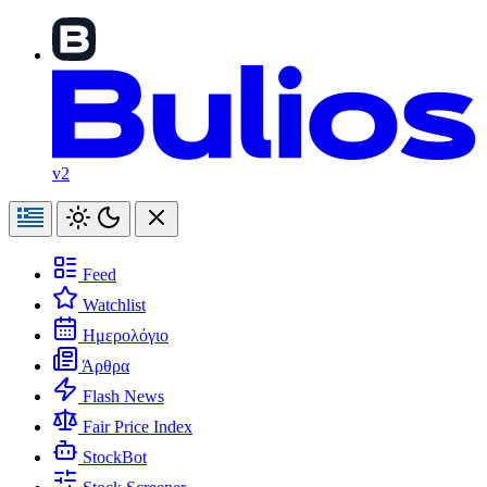
v2
Feed
Watchlist
Ημερολόγιο
Άρθρα
Flash News
Fair Price Index
StockBot