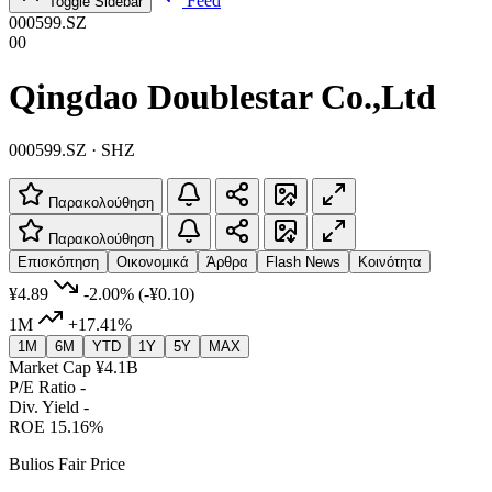
Feed
Toggle Sidebar
000599.SZ
00
Qingdao Doublestar Co.,Ltd
000599.SZ · SHZ
Παρακολούθηση
Παρακολούθηση
Επισκόπηση
Οικονομικά
Άρθρα
Flash News
Κοινότητα
¥4.89
-2.00%
(-¥0.10)
1M
+17.41%
1M
6M
YTD
1Y
5Y
MAX
Market Cap
¥4.1B
P/E Ratio
-
Div. Yield
-
ROE
15.16%
Bulios Fair Price