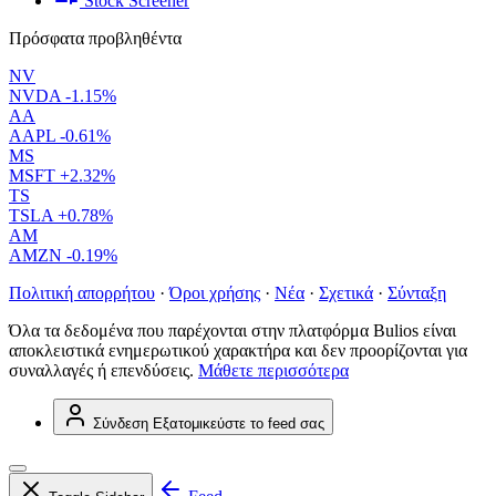
Stock Screener
Πρόσφατα προβληθέντα
NV
NVDA
-1.15%
AA
AAPL
-0.61%
MS
MSFT
+2.32%
TS
TSLA
+0.78%
AM
AMZN
-0.19%
Πολιτική απορρήτου
·
Όροι χρήσης
·
Νέα
·
Σχετικά
·
Σύνταξη
Όλα τα δεδομένα που παρέχονται στην πλατφόρμα Bulios είναι
αποκλειστικά ενημερωτικού χαρακτήρα και δεν προορίζονται για
συναλλαγές ή επενδύσεις.
Μάθετε περισσότερα
Σύνδεση
Εξατομικεύστε το feed σας