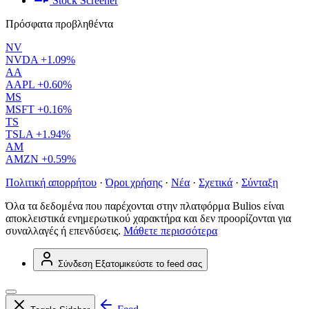
Stock Screener
Πρόσφατα προβληθέντα
NV
NVDA
+1.09%
AA
AAPL
+0.60%
MS
MSFT
+0.16%
TS
TSLA
+1.94%
AM
AMZN
+0.59%
Πολιτική απορρήτου
·
Όροι χρήσης
·
Νέα
·
Σχετικά
·
Σύνταξη
Όλα τα δεδομένα που παρέχονται στην πλατφόρμα Bulios είναι
αποκλειστικά ενημερωτικού χαρακτήρα και δεν προορίζονται για
συναλλαγές ή επενδύσεις.
Μάθετε περισσότερα
Σύνδεση
Εξατομικεύστε το feed σας