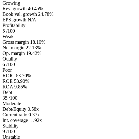
Growing
Rev. growth
40.45%
Book val. growth
24.78%
EPS growth
N/A
Profitability
5
/100
Weak
Gross margin
18.10%
Net margin
22.13%
Op. margin
19.42%
Quality
6
/100
Poor
ROIC
63.70%
ROE
53.90%
ROA
9.85%
Debt
35
/100
Moderate
Debt/Equity
0.58x
Current ratio
0.37x
Int. coverage
-1.92x
Stability
9
/100
Unstable