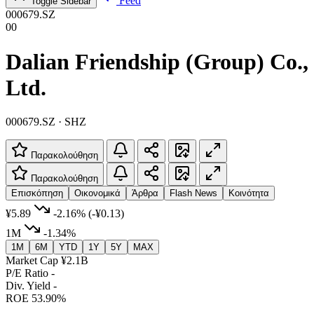
Feed
Toggle Sidebar
000679.SZ
00
Dalian Friendship (Group) Co.,
Ltd.
000679.SZ · SHZ
Παρακολούθηση
Παρακολούθηση
Επισκόπηση
Οικονομικά
Άρθρα
Flash News
Κοινότητα
¥5.89
-2.16%
(-¥0.13)
1M
-1.34%
1M
6M
YTD
1Y
5Y
MAX
Market Cap
¥2.1B
P/E Ratio
-
Div. Yield
-
ROE
53.90%