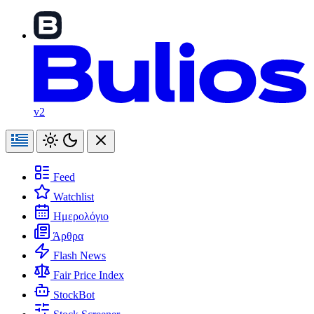
v2
Feed
Watchlist
Ημερολόγιο
Άρθρα
Flash News
Fair Price Index
StockBot