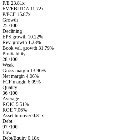
P/E
23.81x
EV/EBITDA
11.72x
P/FCF
15.87x
Growth
25
/100
Declining
EPS growth
10.22%
Rev. growth
1.23%
Book val. growth
31.79%
Profitability
28
/100
Weak
Gross margin
13.96%
Net margin
4.06%
FCF margin
6.09%
Quality
36
/100
Average
ROIC
5.51%
ROE
7.06%
Asset turnover
0.81x
Debt
97
/100
Low
Debt/Equity
0.18x