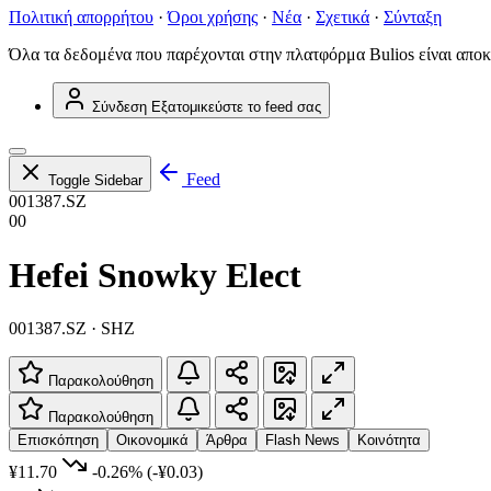
Πολιτική απορρήτου
·
Όροι χρήσης
·
Νέα
·
Σχετικά
·
Σύνταξη
Όλα τα δεδομένα που παρέχονται στην πλατφόρμα Bulios είναι αποκ
Σύνδεση
Εξατομικεύστε το feed σας
Feed
Toggle Sidebar
001387.SZ
00
Hefei Snowky Elect
001387.SZ · SHZ
Παρακολούθηση
Παρακολούθηση
Επισκόπηση
Οικονομικά
Άρθρα
Flash News
Κοινότητα
¥11.70
-0.26%
(-¥0.03)