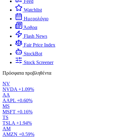
Feed
Watchlist
Ημερολόγιο
Άρθρα
Flash News
Fair Price Index
StockBot
Stock Screener
Πρόσφατα προβληθέντα
NV
NVDA
+1.09%
AA
AAPL
+0.60%
MS
MSFT
+0.16%
TS
TSLA
+1.94%
AM
AMZN
+0.59%