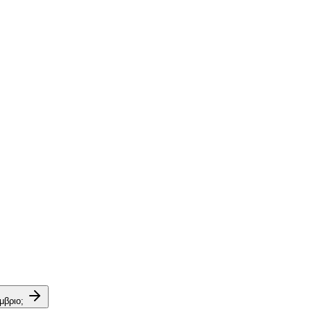
μβριο;