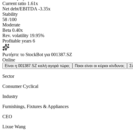
Current ratio
1.61x
Net debt/EBITDA
-3.35x
Stability
58
/100
Moderate
Beta
0.40x
Rev. volatility
19.95%
Profitable years
6
Ρωτήστε το StockBot για 001387.SZ
Online
Είναι η 001387.SZ καλή αγορά τώρα;
Ποιοι είναι οι κύριοι κίνδυνοι;
Σ
Sector
Consumer Cyclical
Industry
Furnishings, Fixtures & Appliances
CEO
Lixue Wang