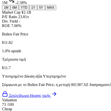
1M
-2.58%
1M
6M
YTD
1Y
5Y
MAX
Market Cap
¥2.1B
P/E Ratio
23.81x
Div. Yield
-
ROE
7.06%
Bulios Fair Price
¥11.82
1.0% upside
Τρέχουσα τιμή
¥11.7
Υποτιμημένο
Δίκαιη αξία
Υπερτιμημένο
Σύμφωνα με το Bulios Fair Price, η μετοχή 001387.SZ διαπραγματεύε
Ξεκλείδωμα δίκαιης τιμής
Valuation
73
/100
Cheap