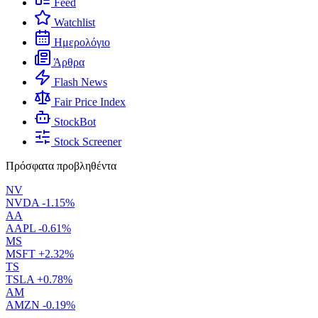
Feed
Watchlist
Ημερολόγιο
Άρθρα
Flash News
Fair Price Index
StockBot
Stock Screener
Πρόσφατα προβληθέντα
NV
NVDA
-1.15%
AA
AAPL
-0.61%
MS
MSFT
+2.32%
TS
TSLA
+0.78%
AM
AMZN
-0.19%