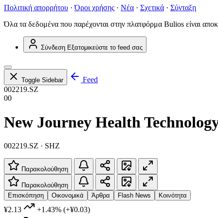
Πολιτική απορρήτου
·
Όροι χρήσης
·
Νέα
·
Σχετικά
·
Σύνταξη
Όλα τα δεδομένα που παρέχονται στην πλατφόρμα Bulios είναι αποκ
Σύνδεση
Εξατομικεύστε το feed σας
Feed
Toggle Sidebar
002219.SZ
00
New Journey Health Technolog
002219.SZ · SHZ
Παρακολούθηση
Παρακολούθηση
Επισκόπηση
Οικονομικά
Άρθρα
Flash News
Κοινότητα
¥2.13
+1.43%
(+¥0.03)