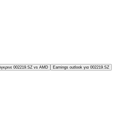
ύγκρινε 002219.SZ vs AMD
Earnings outlook για 002219.SZ