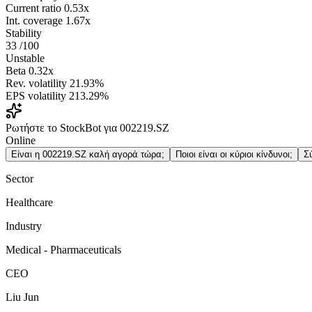
Current ratio
0.53x
Int. coverage
1.67x
Stability
33
/100
Unstable
Beta
0.32x
Rev. volatility
21.93%
EPS volatility
213.29%
Ρωτήστε το StockBot για 002219.SZ
Online
Είναι η 002219.SZ καλή αγορά τώρα;
Ποιοι είναι οι κύριοι κίνδυνοι;
Σ
Sector
Healthcare
Industry
Medical - Pharmaceuticals
CEO
Liu Jun