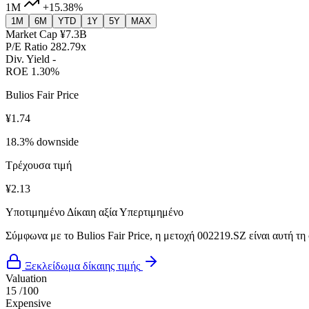
1M
+15.38%
1M
6M
YTD
1Y
5Y
MAX
Market Cap
¥7.3B
P/E Ratio
282.79x
Div. Yield
-
ROE
1.30%
Bulios Fair Price
¥1.74
18.3% downside
Τρέχουσα τιμή
¥2.13
Υποτιμημένο
Δίκαιη αξία
Υπερτιμημένο
Σύμφωνα με το Bulios Fair Price, η μετοχή 002219.SZ είναι αυτή τη
Ξεκλείδωμα δίκαιης τιμής
Valuation
15
/100
Expensive