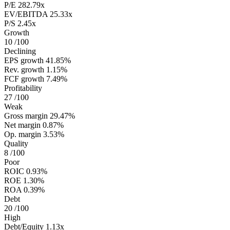
P/E
282.79x
EV/EBITDA
25.33x
P/S
2.45x
Growth
10
/100
Declining
EPS growth
41.85%
Rev. growth
1.15%
FCF growth
7.49%
Profitability
27
/100
Weak
Gross margin
29.47%
Net margin
0.87%
Op. margin
3.53%
Quality
8
/100
Poor
ROIC
0.93%
ROE
1.30%
ROA
0.39%
Debt
20
/100
High
Debt/Equity
1.13x