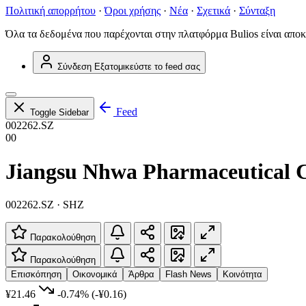
Πολιτική απορρήτου
·
Όροι χρήσης
·
Νέα
·
Σχετικά
·
Σύνταξη
Όλα τα δεδομένα που παρέχονται στην πλατφόρμα Bulios είναι αποκ
Σύνδεση
Εξατομικεύστε το feed σας
Feed
Toggle Sidebar
002262.SZ
00
Jiangsu Nhwa Pharmaceutical C
002262.SZ · SHZ
Παρακολούθηση
Παρακολούθηση
Επισκόπηση
Οικονομικά
Άρθρα
Flash News
Κοινότητα
¥21.46
-0.74%
(-¥0.16)