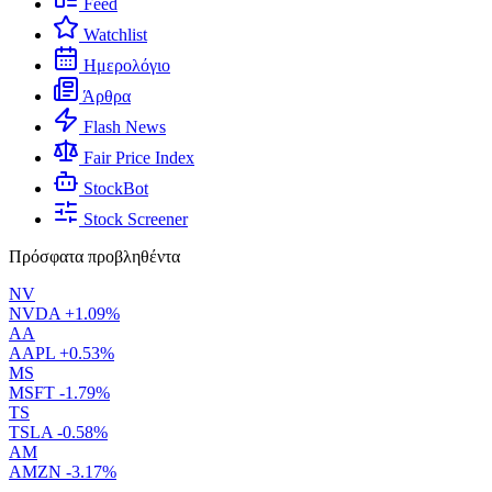
Feed
Watchlist
Ημερολόγιο
Άρθρα
Flash News
Fair Price Index
StockBot
Stock Screener
Πρόσφατα προβληθέντα
NV
NVDA
+1.09%
AA
AAPL
+0.53%
MS
MSFT
-1.79%
TS
TSLA
-0.58%
AM
AMZN
-3.17%