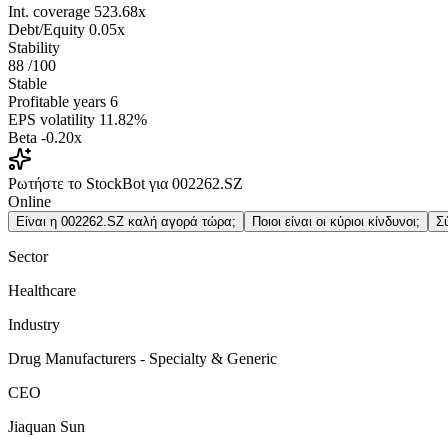
Int. coverage
523.68x
Debt/Equity
0.05x
Stability
88
/100
Stable
Profitable years
6
EPS volatility
11.82%
Beta
-0.20x
Ρωτήστε το StockBot για 002262.SZ
Online
Είναι η 002262.SZ καλή αγορά τώρα;
Ποιοι είναι οι κύριοι κίνδυνοι;
Σ
Sector
Healthcare
Industry
Drug Manufacturers - Specialty & Generic
CEO
Jiaquan Sun