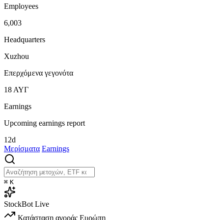
Employees
6,003
Headquarters
Xuzhou
Επερχόμενα γεγονότα
18
ΑΥΓ
Earnings
Upcoming earnings report
12d
Μερίσματα
Earnings
⌘
K
StockBot
Live
Κατάσταση αγοράς
Ευρώπη