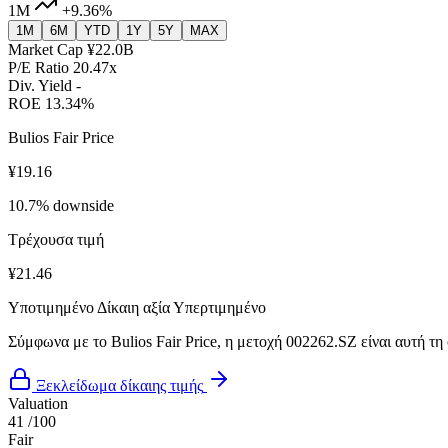
1M
+9.36%
1M
6M
YTD
1Y
5Y
MAX
Market Cap
¥22.0B
P/E Ratio
20.47x
Div. Yield
-
ROE
13.34%
Bulios Fair Price
¥19.16
10.7% downside
Τρέχουσα τιμή
¥21.46
Υποτιμημένο
Δίκαιη αξία
Υπερτιμημένο
Σύμφωνα με το Bulios Fair Price, η μετοχή 002262.SZ είναι αυτή τη
Ξεκλείδωμα δίκαιης τιμής
Valuation
41
/100
Fair