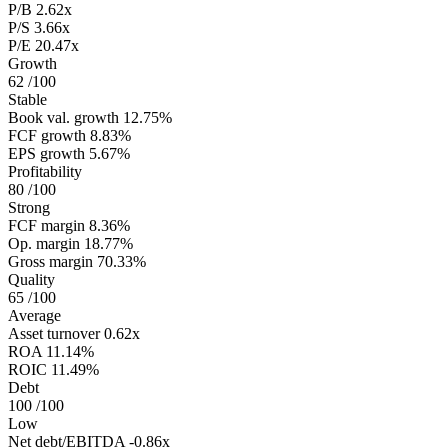
P/B
2.62x
P/S
3.66x
P/E
20.47x
Growth
62
/100
Stable
Book val. growth
12.75%
FCF growth
8.83%
EPS growth
5.67%
Profitability
80
/100
Strong
FCF margin
8.36%
Op. margin
18.77%
Gross margin
70.33%
Quality
65
/100
Average
Asset turnover
0.62x
ROA
11.14%
ROIC
11.49%
Debt
100
/100
Low
Net debt/EBITDA
-0.86x