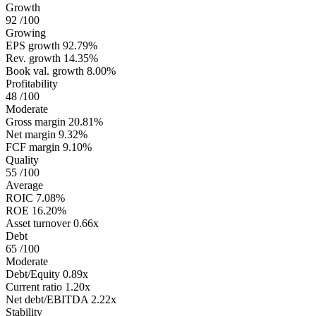
Growth
92
/100
Growing
EPS growth
92.79%
Rev. growth
14.35%
Book val. growth
8.00%
Profitability
48
/100
Moderate
Gross margin
20.81%
Net margin
9.32%
FCF margin
9.10%
Quality
55
/100
Average
ROIC
7.08%
ROE
16.20%
Asset turnover
0.66x
Debt
65
/100
Moderate
Debt/Equity
0.89x
Current ratio
1.20x
Net debt/EBITDA
2.22x
Stability