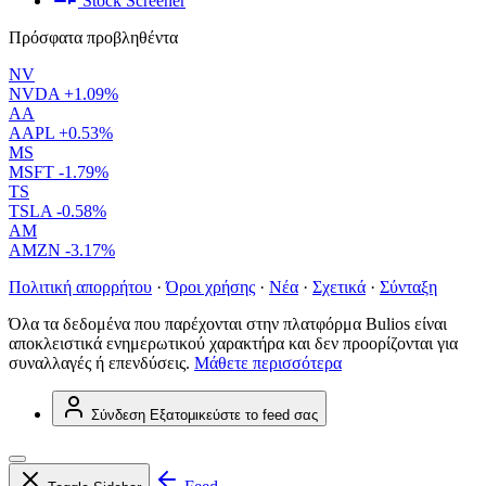
Stock Screener
Πρόσφατα προβληθέντα
NV
NVDA
+1.09%
AA
AAPL
+0.53%
MS
MSFT
-1.79%
TS
TSLA
-0.58%
AM
AMZN
-3.17%
Πολιτική απορρήτου
·
Όροι χρήσης
·
Νέα
·
Σχετικά
·
Σύνταξη
Όλα τα δεδομένα που παρέχονται στην πλατφόρμα Bulios είναι
αποκλειστικά ενημερωτικού χαρακτήρα και δεν προορίζονται για
συναλλαγές ή επενδύσεις.
Μάθετε περισσότερα
Σύνδεση
Εξατομικεύστε το feed σας