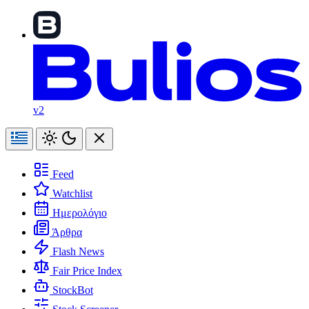
v2
Feed
Watchlist
Ημερολόγιο
Άρθρα
Flash News
Fair Price Index
StockBot