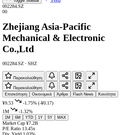
Feed
Toggle Sidebar
002284.SZ
00
Zhejiang Asia-Pacific
Mechanical & Electronic
Co.,Ltd
002284.SZ · SHZ
Παρακολούθηση
Παρακολούθηση
Επισκόπηση
Οικονομικά
Άρθρα
Flash News
Κοινότητα
¥9.53
-1.75%
(-¥0.17)
1M
-1.32%
1M
6M
YTD
1Y
5Y
MAX
Market Cap
¥7.2B
P/E Ratio
13.45x
Div. Yield
1.03%