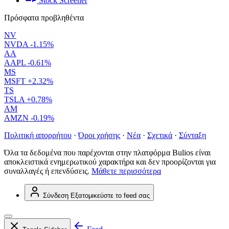
Stock Screener
Πρόσφατα προβληθέντα
NV
NVDA
-1.15%
AA
AAPL
-0.61%
MS
MSFT
+2.32%
TS
TSLA
+0.78%
AM
AMZN
-0.19%
Πολιτική απορρήτου
·
Όροι χρήσης
·
Νέα
·
Σχετικά
·
Σύνταξη
Όλα τα δεδομένα που παρέχονται στην πλατφόρμα Bulios είναι
αποκλειστικά ενημερωτικού χαρακτήρα και δεν προορίζονται για
συναλλαγές ή επενδύσεις.
Μάθετε περισσότερα
Σύνδεση
Εξατομικεύστε το feed σας