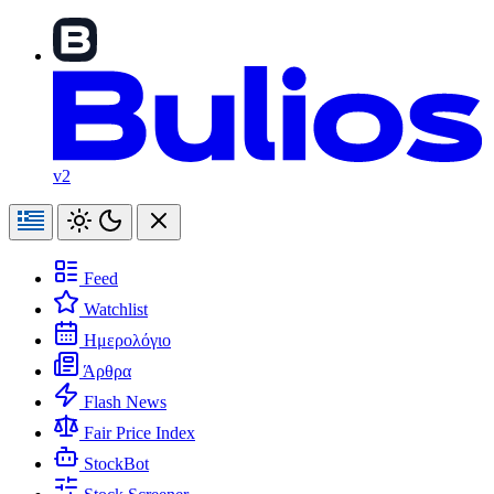
v2
Feed
Watchlist
Ημερολόγιο
Άρθρα
Flash News
Fair Price Index
StockBot