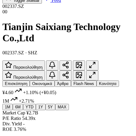
Feed
Toggle Sidebar
002337.SZ
00
Tianjin Saixiang Technology
Co.,Ltd
002337.SZ · SHZ
Παρακολούθηση
Παρακολούθηση
Επισκόπηση
Οικονομικά
Άρθρα
Flash News
Κοινότητα
¥4.60
+1.10%
(+¥0.05)
1M
+2.71%
1M
6M
YTD
1Y
5Y
MAX
Market Cap
¥2.7B
P/E Ratio
54.39x
Div. Yield
-
ROE
3.76%