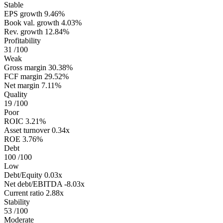
Stable
EPS growth
9.46%
Book val. growth
4.03%
Rev. growth
12.84%
Profitability
31
/100
Weak
Gross margin
30.38%
FCF margin
29.52%
Net margin
7.11%
Quality
19
/100
Poor
ROIC
3.21%
Asset turnover
0.34x
ROE
3.76%
Debt
100
/100
Low
Debt/Equity
0.03x
Net debt/EBITDA
-8.03x
Current ratio
2.88x
Stability
53
/100
Moderate