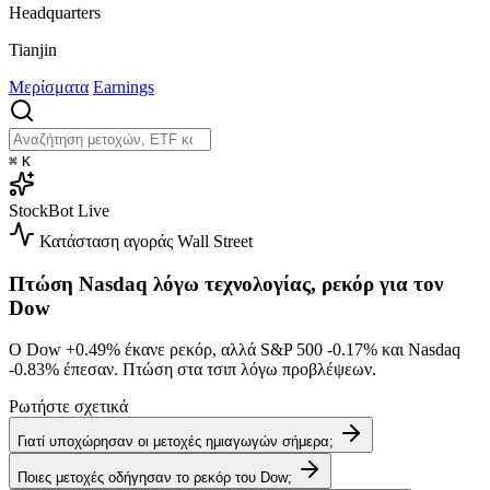
Headquarters
Tianjin
Μερίσματα
Earnings
⌘
K
StockBot
Live
Κατάσταση αγοράς
Wall Street
Πτώση Nasdaq λόγω τεχνολογίας, ρεκόρ για τον
Dow
Ο Dow
+0.49%
έκανε ρεκόρ, αλλά S&P 500
-0.17%
και Nasdaq
-0.83%
έπεσαν. Πτώση στα τσιπ λόγω προβλέψεων.
Ρωτήστε σχετικά
Γιατί υποχώρησαν οι μετοχές ημιαγωγών σήμερα;
Ποιες μετοχές οδήγησαν το ρεκόρ του Dow;