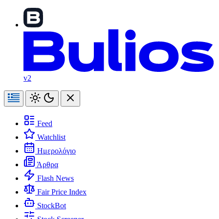
v2
Feed
Watchlist
Ημερολόγιο
Άρθρα
Flash News
Fair Price Index
StockBot