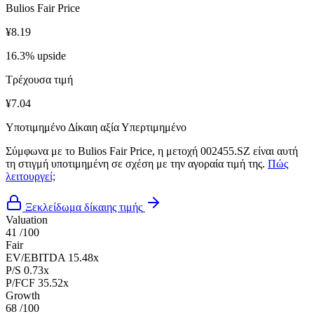
Bulios Fair Price
¥8.19
16.3% upside
Τρέχουσα τιμή
¥7.04
Υποτιμημένο
Δίκαιη αξία
Υπερτιμημένο
Σύμφωνα με το Bulios Fair Price, η μετοχή 002455.SZ είναι αυτή
τη στιγμή υποτιμημένη σε σχέση με την αγοραία τιμή της.
Πώς
λειτουργεί;
Ξεκλείδωμα δίκαιης τιμής
Valuation
41
/100
Fair
EV/EBITDA
15.48x
P/S
0.73x
P/FCF
35.52x
Growth
68
/100