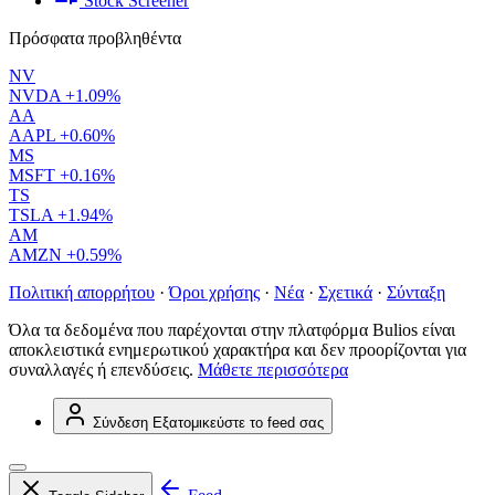
Stock Screener
Πρόσφατα προβληθέντα
NV
NVDA
+1.09%
AA
AAPL
+0.60%
MS
MSFT
+0.16%
TS
TSLA
+1.94%
AM
AMZN
+0.59%
Πολιτική απορρήτου
·
Όροι χρήσης
·
Νέα
·
Σχετικά
·
Σύνταξη
Όλα τα δεδομένα που παρέχονται στην πλατφόρμα Bulios είναι
αποκλειστικά ενημερωτικού χαρακτήρα και δεν προορίζονται για
συναλλαγές ή επενδύσεις.
Μάθετε περισσότερα
Σύνδεση
Εξατομικεύστε το feed σας