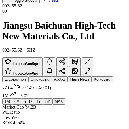
Feed
Toggle Sidebar
002455.SZ
00
Jiangsu Baichuan High-Tech
New Materials Co., Ltd
002455.SZ · SHZ
Παρακολούθηση
Παρακολούθηση
Επισκόπηση
Οικονομικά
Άρθρα
Flash News
Κοινότητα
¥7.04
-0.14%
(-¥0.01)
1M
+5.07%
1M
6M
YTD
1Y
5Y
MAX
Market Cap
¥4.2B
P/E Ratio
-
Div. Yield
-
ROE
4.94%