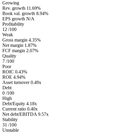
Growing
Rev. growth
11.69%
Book val. growth
8.94%
EPS growth
N/A
Profitability
12
/100
Weak
Gross margin
4.35%
Net margin
1.87%
FCF margin
2.07%
Quality
7
/100
Poor
ROIC
0.43%
ROE
4.94%
Asset turnover
0.49x
Debt
0
/100
High
Debt/Equity
4.18x
Current ratio
0.40x
Net debt/EBITDA
9.57x
Stability
31
/100
Unstable