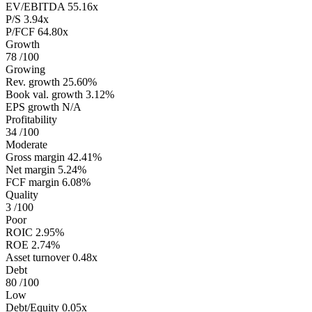
EV/EBITDA
55.16x
P/S
3.94x
P/FCF
64.80x
Growth
78
/100
Growing
Rev. growth
25.60%
Book val. growth
3.12%
EPS growth
N/A
Profitability
34
/100
Moderate
Gross margin
42.41%
Net margin
5.24%
FCF margin
6.08%
Quality
3
/100
Poor
ROIC
2.95%
ROE
2.74%
Asset turnover
0.48x
Debt
80
/100
Low
Debt/Equity
0.05x