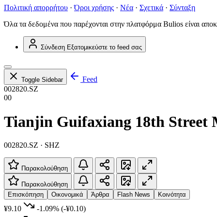
Πολιτική απορρήτου
·
Όροι χρήσης
·
Νέα
·
Σχετικά
·
Σύνταξη
Όλα τα δεδομένα που παρέχονται στην πλατφόρμα Bulios είναι αποκ
Σύνδεση
Εξατομικεύστε το feed σας
Feed
Toggle Sidebar
002820.SZ
00
Tianjin Guifaxiang 18th Street
002820.SZ · SHZ
Παρακολούθηση
Παρακολούθηση
Επισκόπηση
Οικονομικά
Άρθρα
Flash News
Κοινότητα
¥9.10
-1.09%
(-¥0.10)