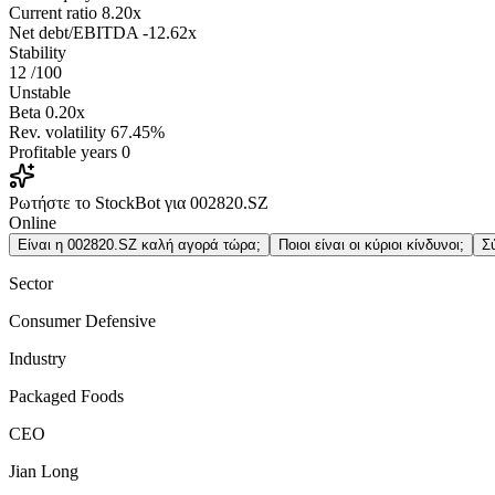
Current ratio
8.20x
Net debt/EBITDA
-12.62x
Stability
12
/100
Unstable
Beta
0.20x
Rev. volatility
67.45%
Profitable years
0
Ρωτήστε το StockBot για 002820.SZ
Online
Είναι η 002820.SZ καλή αγορά τώρα;
Ποιοι είναι οι κύριοι κίνδυνοι;
Σ
Sector
Consumer Defensive
Industry
Packaged Foods
CEO
Jian Long