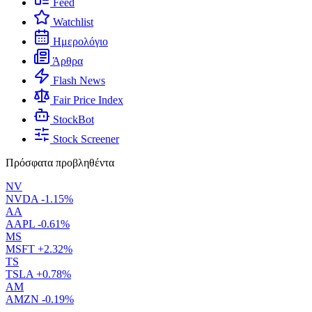
Feed
Watchlist
Ημερολόγιο
Άρθρα
Flash News
Fair Price Index
StockBot
Stock Screener
Πρόσφατα προβληθέντα
NV
NVDA
-1.15%
AA
AAPL
-0.61%
MS
MSFT
+2.32%
TS
TSLA
+0.78%
AM
AMZN
-0.19%