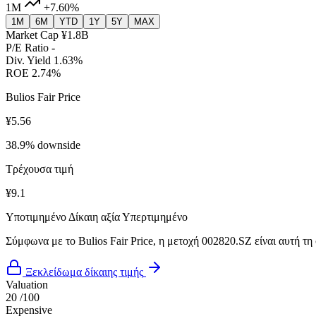
1M
+7.60%
1M
6M
YTD
1Y
5Y
MAX
Market Cap
¥1.8B
P/E Ratio
-
Div. Yield
1.63%
ROE
2.74%
Bulios Fair Price
¥5.56
38.9% downside
Τρέχουσα τιμή
¥9.1
Υποτιμημένο
Δίκαιη αξία
Υπερτιμημένο
Σύμφωνα με το Bulios Fair Price, η μετοχή 002820.SZ είναι αυτή τη
Ξεκλείδωμα δίκαιης τιμής
Valuation
20
/100
Expensive