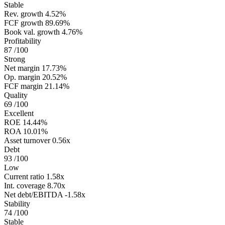
Stable
Rev. growth
4.52%
FCF growth
89.69%
Book val. growth
4.76%
Profitability
87
/100
Strong
Net margin
17.73%
Op. margin
20.52%
FCF margin
21.14%
Quality
69
/100
Excellent
ROE
14.44%
ROA
10.01%
Asset turnover
0.56x
Debt
93
/100
Low
Current ratio
1.58x
Int. coverage
8.70x
Net debt/EBITDA
-1.58x
Stability
74
/100
Stable