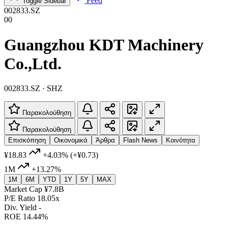
Feed
Toggle Sidebar
002833.SZ
00
Guangzhou KDT Machinery
Co.,Ltd.
002833.SZ · SHZ
Παρακολούθηση
Παρακολούθηση
Επισκόπηση
Οικονομικά
Άρθρα
Flash News
Κοινότητα
¥18.83
+4.03%
(+¥0.73)
1M
+13.27%
1M
6M
YTD
1Y
5Y
MAX
Market Cap
¥7.8B
P/E Ratio
18.05x
Div. Yield
-
ROE
14.44%