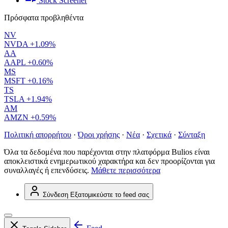
Stock Screener
Πρόσφατα προβληθέντα
NV
NVDA
+1.09%
AA
AAPL
+0.60%
MS
MSFT
+0.16%
TS
TSLA
+1.94%
AM
AMZN
+0.59%
Πολιτική απορρήτου
·
Όροι χρήσης
·
Νέα
·
Σχετικά
·
Σύνταξη
Όλα τα δεδομένα που παρέχονται στην πλατφόρμα Bulios είναι
αποκλειστικά ενημερωτικού χαρακτήρα και δεν προορίζονται για
συναλλαγές ή επενδύσεις.
Μάθετε περισσότερα
Σύνδεση
Εξατομικεύστε το feed σας