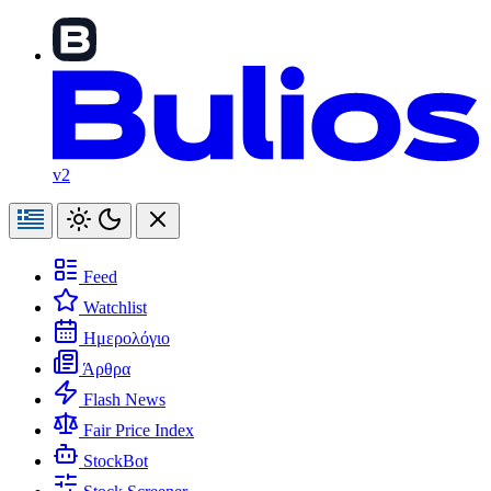
v2
Feed
Watchlist
Ημερολόγιο
Άρθρα
Flash News
Fair Price Index
StockBot