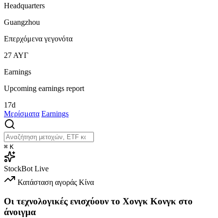
Headquarters
Guangzhou
Επερχόμενα γεγονότα
27
ΑΥΓ
Earnings
Upcoming earnings report
17d
Μερίσματα
Earnings
⌘
K
StockBot
Live
Κατάσταση αγοράς
Κίνα
Οι τεχνολογικές ενισχύουν το Χονγκ Κονγκ στο
άνοιγμα