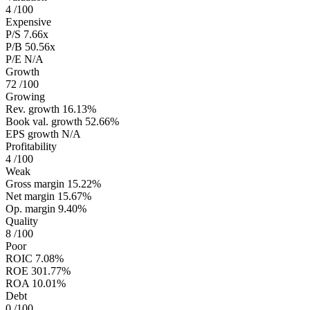
4
/100
Expensive
P/S
7.66x
P/B
50.56x
P/E
N/A
Growth
72
/100
Growing
Rev. growth
16.13%
Book val. growth
52.66%
EPS growth
N/A
Profitability
4
/100
Weak
Gross margin
15.22%
Net margin
15.67%
Op. margin
9.40%
Quality
8
/100
Poor
ROIC
7.08%
ROE
301.77%
ROA
10.01%
Debt
0
/100