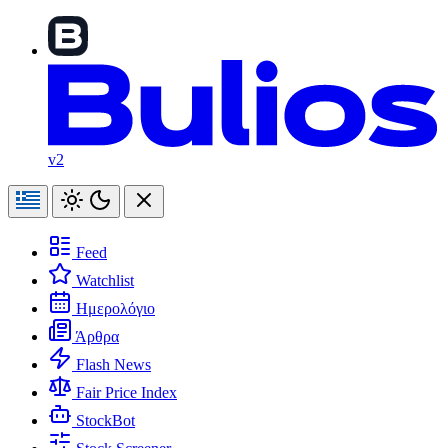
v2
Feed
Watchlist
Ημερολόγιο
Άρθρα
Flash News
Fair Price Index
StockBot