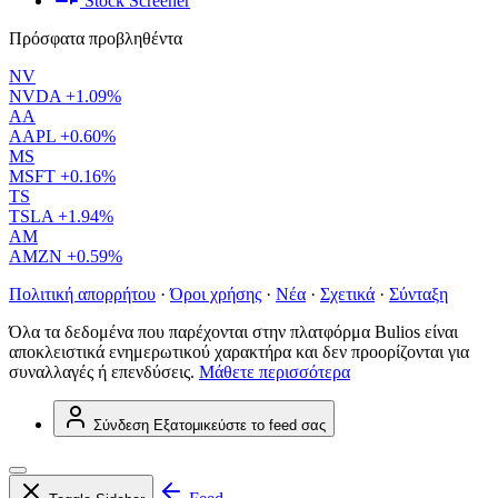
Stock Screener
Πρόσφατα προβληθέντα
NV
NVDA
+1.09%
AA
AAPL
+0.60%
MS
MSFT
+0.16%
TS
TSLA
+1.94%
AM
AMZN
+0.59%
Πολιτική απορρήτου
·
Όροι χρήσης
·
Νέα
·
Σχετικά
·
Σύνταξη
Όλα τα δεδομένα που παρέχονται στην πλατφόρμα Bulios είναι
αποκλειστικά ενημερωτικού χαρακτήρα και δεν προορίζονται για
συναλλαγές ή επενδύσεις.
Μάθετε περισσότερα
Σύνδεση
Εξατομικεύστε το feed σας