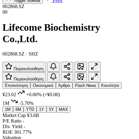
Feed
Toggle Sidebar
002868.SZ
00
Lifecome Biochemistry
Co.,Ltd.
002868.SZ · SHZ
Παρακολούθηση
Παρακολούθηση
Επισκόπηση
Οικονομικά
Άρθρα
Flash News
Κοινότητα
¥23.02
+0.00%
(+¥0.00)
1M
-5.70%
1M
6M
YTD
1Y
5Y
MAX
Market Cap
¥3.6B
P/E Ratio
-
Div. Yield
-
ROE
301.77%
Valuation