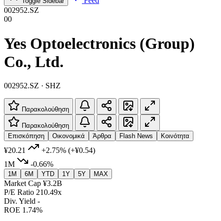
Feed
Toggle Sidebar
002952.SZ
00
Yes Optoelectronics (Group)
Co., Ltd.
002952.SZ · SHZ
Παρακολούθηση
Παρακολούθηση
Επισκόπηση
Οικονομικά
Άρθρα
Flash News
Κοινότητα
¥20.21
+2.75%
(+¥0.54)
1M
-0.66%
1M
6M
YTD
1Y
5Y
MAX
Market Cap
¥3.2B
P/E Ratio
210.49x
Div. Yield
-
ROE
1.74%