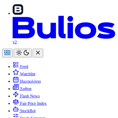
v2
Feed
Watchlist
Ημερολόγιο
Άρθρα
Flash News
Fair Price Index
StockBot