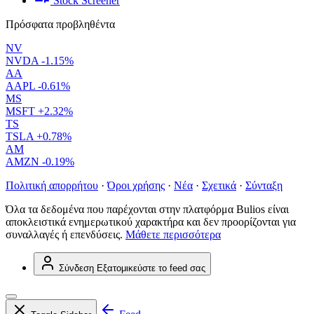
Stock Screener
Πρόσφατα προβληθέντα
NV
NVDA
-1.15%
AA
AAPL
-0.61%
MS
MSFT
+2.32%
TS
TSLA
+0.78%
AM
AMZN
-0.19%
Πολιτική απορρήτου
·
Όροι χρήσης
·
Νέα
·
Σχετικά
·
Σύνταξη
Όλα τα δεδομένα που παρέχονται στην πλατφόρμα Bulios είναι
αποκλειστικά ενημερωτικού χαρακτήρα και δεν προορίζονται για
συναλλαγές ή επενδύσεις.
Μάθετε περισσότερα
Σύνδεση
Εξατομικεύστε το feed σας