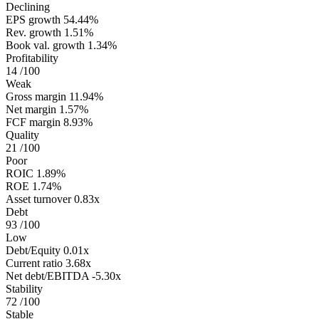
Declining
EPS growth
54.44%
Rev. growth
1.51%
Book val. growth
1.34%
Profitability
14
/100
Weak
Gross margin
11.94%
Net margin
1.57%
FCF margin
8.93%
Quality
21
/100
Poor
ROIC
1.89%
ROE
1.74%
Asset turnover
0.83x
Debt
93
/100
Low
Debt/Equity
0.01x
Current ratio
3.68x
Net debt/EBITDA
-5.30x
Stability
72
/100
Stable