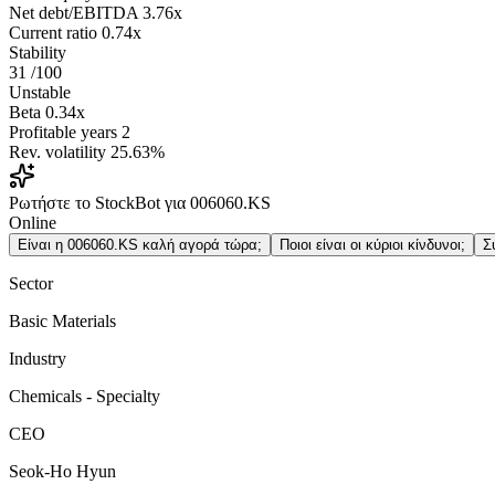
Net debt/EBITDA
3.76x
Current ratio
0.74x
Stability
31
/100
Unstable
Beta
0.34x
Profitable years
2
Rev. volatility
25.63%
Ρωτήστε το StockBot για 006060.KS
Online
Είναι η 006060.KS καλή αγορά τώρα;
Ποιοι είναι οι κύριοι κίνδυνοι;
Σ
Sector
Basic Materials
Industry
Chemicals - Specialty
CEO
Seok-Ho Hyun