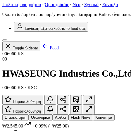
Πολιτική απορρήτου
·
Όροι χρήσης
·
Νέα
·
Σχετικά
·
Σύνταξη
Όλα τα δεδομένα που παρέχονται στην πλατφόρμα Bulios είναι αποκ
Σύνδεση
Εξατομικεύστε το feed σας
Feed
Toggle Sidebar
006060.KS
00
HWASEUNG Industries Co.,Ltd
006060.KS · KSC
Παρακολούθηση
Παρακολούθηση
Επισκόπηση
Οικονομικά
Άρθρα
Flash News
Κοινότητα
₩2,545.00
+0.99%
(+₩25.00)