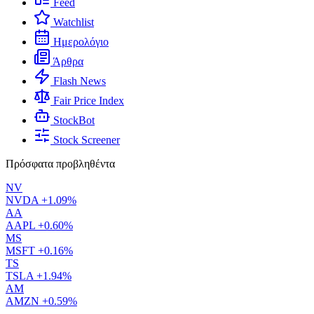
Feed
Watchlist
Ημερολόγιο
Άρθρα
Flash News
Fair Price Index
StockBot
Stock Screener
Πρόσφατα προβληθέντα
NV
NVDA
+1.09%
AA
AAPL
+0.60%
MS
MSFT
+0.16%
TS
TSLA
+1.94%
AM
AMZN
+0.59%