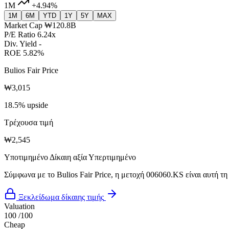
1M
+4.94%
1M
6M
YTD
1Y
5Y
MAX
Market Cap
₩120.8B
P/E Ratio
6.24x
Div. Yield
-
ROE
5.82%
Bulios Fair Price
₩3,015
18.5% upside
Τρέχουσα τιμή
₩2,545
Υποτιμημένο
Δίκαιη αξία
Υπερτιμημένο
Σύμφωνα με το Bulios Fair Price, η μετοχή 006060.KS είναι αυτή τη
Ξεκλείδωμα δίκαιης τιμής
Valuation
100
/100
Cheap