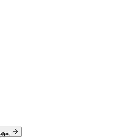
μβριο;