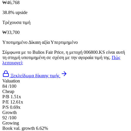
₩46,768
38.8% upside
Τρέχουσα τιμή
₩33,700
Υποτιμημένο
Δίκαιη αξία
Υπερτιμημένο
Σύμφωνα με το Bulios Fair Price, η μετοχή 006800.KS είναι αυτή
τη στιγμή υποτιμημένη σε σχέση με την αγοραία τιμή της.
Πώς
λειτουργεί;
Ξεκλείδωμα δίκαιης τιμής
Valuation
84
/100
Cheap
P/B
1.51x
P/E
12.61x
P/S
0.69x
Growth
92
/100
Growing
Book val. growth
6.62%