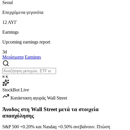
Seoul
Επερχόμενα γεγονότα
12
ΑΥΓ
Earnings
Upcoming earnings report
3d
Μερίσματα
Earnings
⌘
K
StockBot
Live
Κατάσταση αγοράς
Wall Street
Άνοδος στη Wall Street μετά τα στοιχεία
απασχόλησης
S&P 500
+0.20%
και Nasdaq
+0.50%
ανεβαίνουν. Πτώση