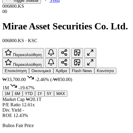
Feed
Toggle Sidebar
006800.KS
00
Mirae Asset Securities Co. Ltd.
006800.KS · KSC
Παρακολούθηση
Παρακολούθηση
Επισκόπηση
Οικονομικά
Άρθρα
Flash News
Κοινότητα
₩33,700.00
-2.46%
(-₩850.00)
1M
-19.67%
1M
6M
YTD
1Y
5Y
MAX
Market Cap
₩20.1T
P/E Ratio
12.61x
Div. Yield
-
ROE
12.43%
Bulios Fair Price