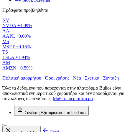
Stock Screener
Πρόσφατα προβληθέντα
NV
NVDA
+1.09%
AA
AAPL
+0.60%
MS
MSFT
+0.16%
TS
TSLA
+1.94%
AM
AMZN
+0.59%
Πολιτική απορρήτου
·
Όροι χρήσης
·
Νέα
·
Σχετικά
·
Σύνταξη
Όλα τα δεδομένα που παρέχονται στην πλατφόρμα Bulios είναι
αποκλειστικά ενημερωτικού χαρακτήρα και δεν προορίζονται για
συναλλαγές ή επενδύσεις.
Μάθετε περισσότερα
Σύνδεση
Εξατομικεύστε το feed σας