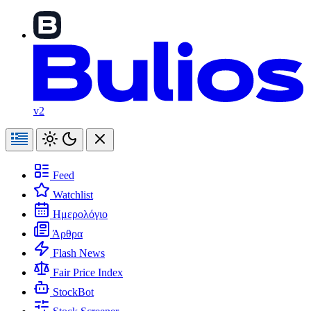
v2
Feed
Watchlist
Ημερολόγιο
Άρθρα
Flash News
Fair Price Index
StockBot