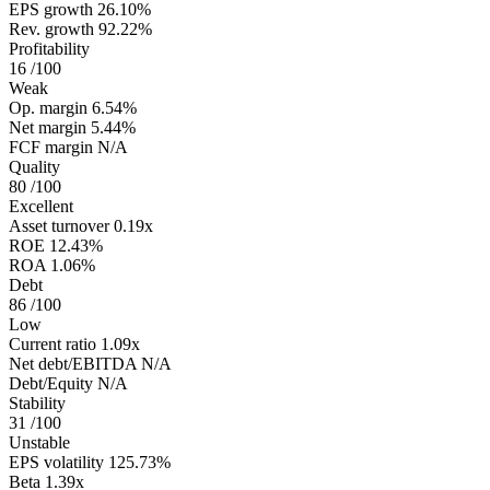
EPS growth
26.10%
Rev. growth
92.22%
Profitability
16
/100
Weak
Op. margin
6.54%
Net margin
5.44%
FCF margin
N/A
Quality
80
/100
Excellent
Asset turnover
0.19x
ROE
12.43%
ROA
1.06%
Debt
86
/100
Low
Current ratio
1.09x
Net debt/EBITDA
N/A
Debt/Equity
N/A
Stability
31
/100
Unstable
EPS volatility
125.73%
Beta
1.39x