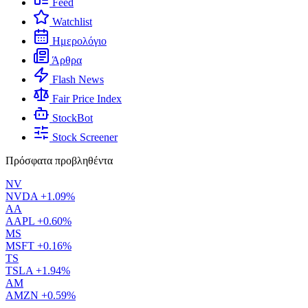
Feed
Watchlist
Ημερολόγιο
Άρθρα
Flash News
Fair Price Index
StockBot
Stock Screener
Πρόσφατα προβληθέντα
NV
NVDA
+1.09%
AA
AAPL
+0.60%
MS
MSFT
+0.16%
TS
TSLA
+1.94%
AM
AMZN
+0.59%