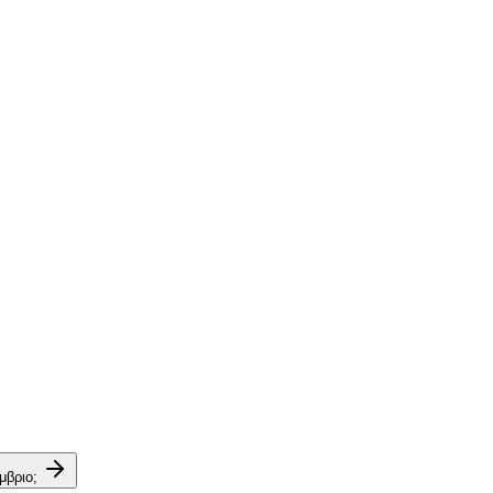
μβριο;