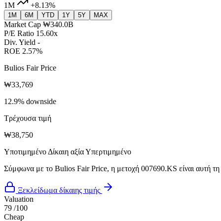
1M
+8.13%
1M
6M
YTD
1Y
5Y
MAX
Market Cap
₩340.0B
P/E Ratio
15.60x
Div. Yield
-
ROE
2.57%
Bulios Fair Price
₩33,769
12.9% downside
Τρέχουσα τιμή
₩38,750
Υποτιμημένο
Δίκαιη αξία
Υπερτιμημένο
Σύμφωνα με το Bulios Fair Price, η μετοχή 007690.KS είναι αυτή τη
Ξεκλείδωμα δίκαιης τιμής
Valuation
79
/100
Cheap