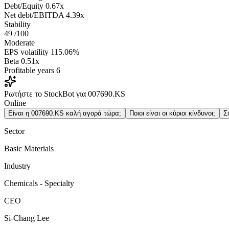
Debt/Equity
0.67x
Net debt/EBITDA
4.39x
Stability
49
/100
Moderate
EPS volatility
115.06%
Beta
0.51x
Profitable years
6
Ρωτήστε το StockBot για 007690.KS
Online
Είναι η 007690.KS καλή αγορά τώρα;
Ποιοι είναι οι κύριοι κίνδυνοι;
Σ
Sector
Basic Materials
Industry
Chemicals - Specialty
CEO
Si-Chang Lee