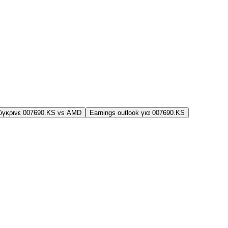
ύγκρινε 007690.KS vs AMD
Earnings outlook για 007690.KS