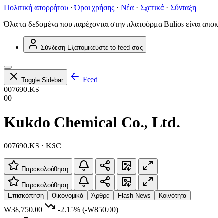
Πολιτική απορρήτου
·
Όροι χρήσης
·
Νέα
·
Σχετικά
·
Σύνταξη
Όλα τα δεδομένα που παρέχονται στην πλατφόρμα Bulios είναι αποκ
Σύνδεση
Εξατομικεύστε το feed σας
Feed
Toggle Sidebar
007690.KS
00
Kukdo Chemical Co., Ltd.
007690.KS · KSC
Παρακολούθηση
Παρακολούθηση
Επισκόπηση
Οικονομικά
Άρθρα
Flash News
Κοινότητα
₩38,750.00
-2.15%
(-₩850.00)