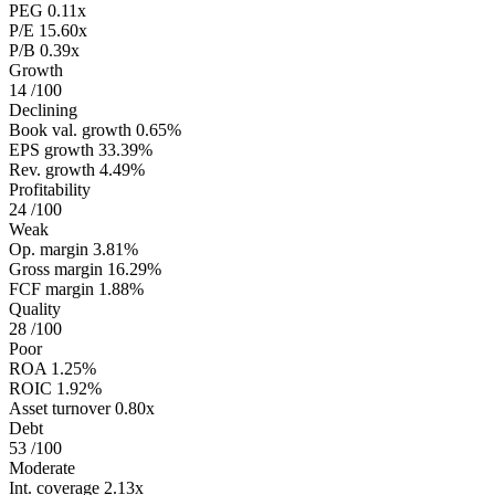
PEG
0.11x
P/E
15.60x
P/B
0.39x
Growth
14
/100
Declining
Book val. growth
0.65%
EPS growth
33.39%
Rev. growth
4.49%
Profitability
24
/100
Weak
Op. margin
3.81%
Gross margin
16.29%
FCF margin
1.88%
Quality
28
/100
Poor
ROA
1.25%
ROIC
1.92%
Asset turnover
0.80x
Debt
53
/100
Moderate
Int. coverage
2.13x