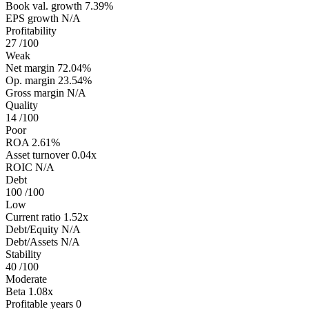
Book val. growth
7.39%
EPS growth
N/A
Profitability
27
/100
Weak
Net margin
72.04%
Op. margin
23.54%
Gross margin
N/A
Quality
14
/100
Poor
ROA
2.61%
Asset turnover
0.04x
ROIC
N/A
Debt
100
/100
Low
Current ratio
1.52x
Debt/Equity
N/A
Debt/Assets
N/A
Stability
40
/100
Moderate
Beta
1.08x
Profitable years
0