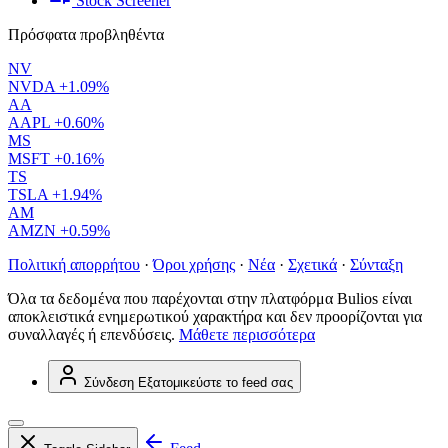
Stock Screener
Πρόσφατα προβληθέντα
NV
NVDA
+1.09%
AA
AAPL
+0.60%
MS
MSFT
+0.16%
TS
TSLA
+1.94%
AM
AMZN
+0.59%
Πολιτική απορρήτου
·
Όροι χρήσης
·
Νέα
·
Σχετικά
·
Σύνταξη
Όλα τα δεδομένα που παρέχονται στην πλατφόρμα Bulios είναι
αποκλειστικά ενημερωτικού χαρακτήρα και δεν προορίζονται για
συναλλαγές ή επενδύσεις.
Μάθετε περισσότερα
Σύνδεση
Εξατομικεύστε το feed σας