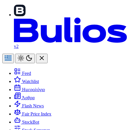
v2
Feed
Watchlist
Ημερολόγιο
Άρθρα
Flash News
Fair Price Index
StockBot