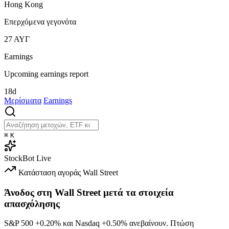
Hong Kong
Επερχόμενα γεγονότα
27
ΑΥΓ
Earnings
Upcoming earnings report
18d
Μερίσματα
Earnings
⌘
K
StockBot
Live
Κατάσταση αγοράς
Wall Street
Άνοδος στη Wall Street μετά τα στοιχεία
απασχόλησης
S&P 500
+0.20%
και Nasdaq
+0.50%
ανεβαίνουν. Πτώση