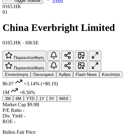
Feed
Toggle Sidebar
0165.HK
01
China Everbright Limited
0165.HK · HKSE
Παρακολούθηση
Παρακολούθηση
Επισκόπηση
Οικονομικά
Άρθρα
Flash News
Κοινότητα
$6.07
+3.14%
(+$0.19)
1M
+8.56%
1M
6M
YTD
1Y
5Y
MAX
Market Cap
$9.9B
P/E Ratio
-
Div. Yield
-
ROE
-
Bulios Fair Price