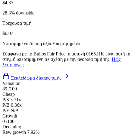
$4.35
28.3% downside
Τρέχουσα τιμή
$6.07
Υποτιμημένο
Δίκαιη αξία
Υπερτιμημένο
Σύμφωνα με το Bulios Fair Price, η μετοχή 0165.HK είναι αυτή τη
στιγμή υπερτιμημένη σε σχέση με την αγοραία τιμή της.
Πώς
λειτουργεί;
Ξεκλείδωμα δίκαιης τιμής
Valuation
89
/100
Cheap
P/S
3.71x
P/B
0.36x
P/E
N/A
Growth
0
/100
Declining
Rev. growth
7.92%