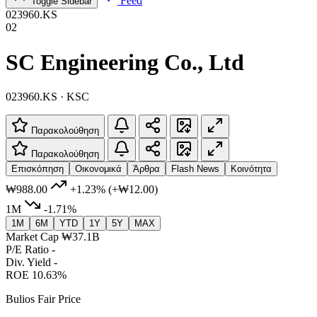
Feed
Toggle Sidebar
023960.KS
02
SC Engineering Co., Ltd
023960.KS · KSC
Παρακολούθηση
Παρακολούθηση
Επισκόπηση
Οικονομικά
Άρθρα
Flash News
Κοινότητα
₩988.00
+1.23%
(+₩12.00)
1M
-1.71%
1M
6M
YTD
1Y
5Y
MAX
Market Cap
₩37.1B
P/E Ratio
-
Div. Yield
-
ROE
10.63%
Bulios Fair Price