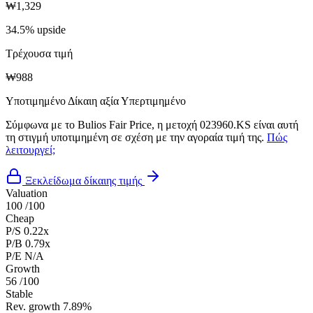
₩1,329
34.5% upside
Τρέχουσα τιμή
₩988
Υποτιμημένο
Δίκαιη αξία
Υπερτιμημένο
Σύμφωνα με το Bulios Fair Price, η μετοχή 023960.KS είναι αυτή
τη στιγμή υποτιμημένη σε σχέση με την αγοραία τιμή της.
Πώς
λειτουργεί;
Ξεκλείδωμα δίκαιης τιμής
Valuation
100
/100
Cheap
P/S
0.22x
P/B
0.79x
P/E
N/A
Growth
56
/100
Stable
Rev. growth
7.89%