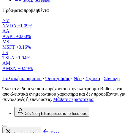
Stock Screener
Πρόσφατα προβληθέντα
NV
NVDA
+1.09%
AA
AAPL
+0.60%
MS
MSFT
+0.16%
TS
TSLA
+1.94%
AM
AMZN
+0.59%
Πολιτική απορρήτου
·
Όροι χρήσης
·
Νέα
·
Σχετικά
·
Σύνταξη
Όλα τα δεδομένα που παρέχονται στην πλατφόρμα Bulios είναι
αποκλειστικά ενημερωτικού χαρακτήρα και δεν προορίζονται για
συναλλαγές ή επενδύσεις.
Μάθετε περισσότερα
Σύνδεση
Εξατομικεύστε το feed σας