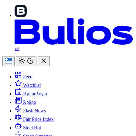
v2
Feed
Watchlist
Ημερολόγιο
Άρθρα
Flash News
Fair Price Index
StockBot