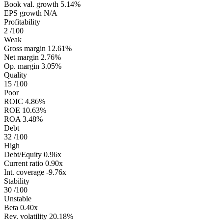
Book val. growth
5.14%
EPS growth
N/A
Profitability
2
/100
Weak
Gross margin
12.61%
Net margin
2.76%
Op. margin
3.05%
Quality
15
/100
Poor
ROIC
4.86%
ROE
10.63%
ROA
3.48%
Debt
32
/100
High
Debt/Equity
0.96x
Current ratio
0.90x
Int. coverage
-9.76x
Stability
30
/100
Unstable
Beta
0.40x
Rev. volatility
20.18%