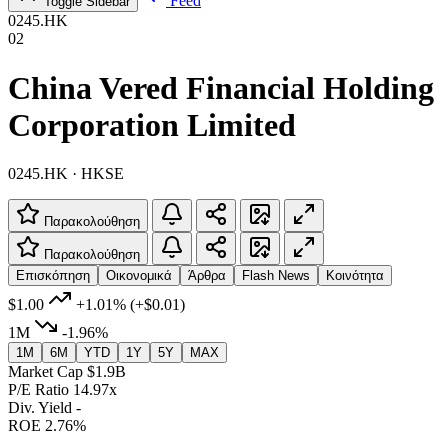
Feed
Toggle Sidebar
0245.HK
02
China Vered Financial Holding
Corporation Limited
0245.HK · HKSE
Παρακολούθηση
Παρακολούθηση
Επισκόπηση
Οικονομικά
Άρθρα
Flash News
Κοινότητα
$1.00
+1.01%
(+$0.01)
1M
-1.96%
1M
6M
YTD
1Y
5Y
MAX
Market Cap
$1.9B
P/E Ratio
14.97x
Div. Yield
-
ROE
2.76%