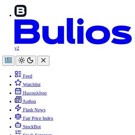
v2
Feed
Watchlist
Ημερολόγιο
Άρθρα
Flash News
Fair Price Index
StockBot