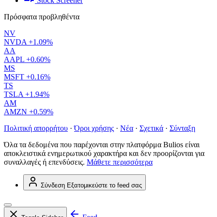
Stock Screener
Πρόσφατα προβληθέντα
NV
NVDA
+1.09%
AA
AAPL
+0.60%
MS
MSFT
+0.16%
TS
TSLA
+1.94%
AM
AMZN
+0.59%
Πολιτική απορρήτου
·
Όροι χρήσης
·
Νέα
·
Σχετικά
·
Σύνταξη
Όλα τα δεδομένα που παρέχονται στην πλατφόρμα Bulios είναι
αποκλειστικά ενημερωτικού χαρακτήρα και δεν προορίζονται για
συναλλαγές ή επενδύσεις.
Μάθετε περισσότερα
Σύνδεση
Εξατομικεύστε το feed σας