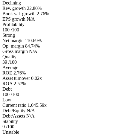
Declining
Rev. growth
22.80%
Book val. growth
2.76%
EPS growth
N/A
Profitability
100
/100
Strong
Net margin
110.69%
Op. margin
84.74%
Gross margin
N/A
Quality
39
/100
Average
ROE
2.76%
Asset turnover
0.02x
ROA
2.57%
Debt
100
/100
Low
Current ratio
1,045.59x
Debt/Equity
N/A
Debt/Assets
N/A
Stability
9
/100
Unstable