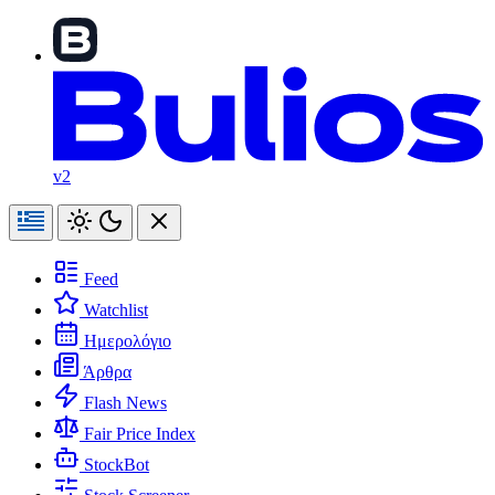
v2
Feed
Watchlist
Ημερολόγιο
Άρθρα
Flash News
Fair Price Index
StockBot