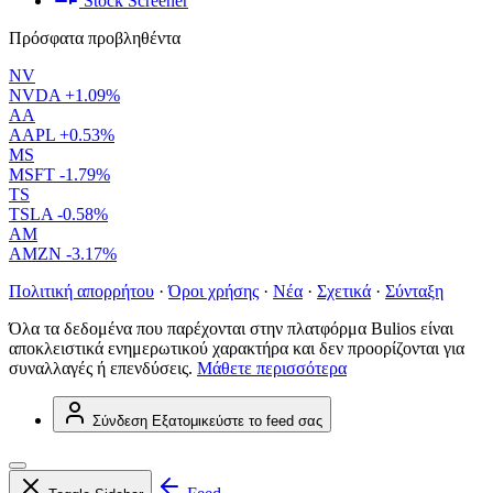
Stock Screener
Πρόσφατα προβληθέντα
NV
NVDA
+1.09%
AA
AAPL
+0.53%
MS
MSFT
-1.79%
TS
TSLA
-0.58%
AM
AMZN
-3.17%
Πολιτική απορρήτου
·
Όροι χρήσης
·
Νέα
·
Σχετικά
·
Σύνταξη
Όλα τα δεδομένα που παρέχονται στην πλατφόρμα Bulios είναι
αποκλειστικά ενημερωτικού χαρακτήρα και δεν προορίζονται για
συναλλαγές ή επενδύσεις.
Μάθετε περισσότερα
Σύνδεση
Εξατομικεύστε το feed σας