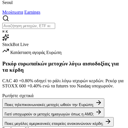
Seoul
Μερίσματα
Earnings
⌘
K
StockBot
Live
Κατάσταση αγοράς
Ευρώπη
Ρεκόρ ευρωπαϊκών μετοχών λόγω αισιοδοξίας για
τα κέρδη
CAC 40
+0.80%
οδηγεί το ράλι λόγω ισχυρών κερδών. Ρεκόρ για
STOXX 600
+0.40%
ενώ τα futures του Nasdaq υποχωρούν.
Ρωτήστε σχετικά
Ποιες τηλεπικοινωνιακές μετοχές ωθούν την Ευρώπη;
Γιατί υποχωρούν οι μετοχές ημιαγωγών όπως η AMD;
Ποιες μεγάλες αμερικανικές εταιρείες ανακοινώνουν κέρδη;