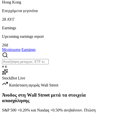
Hong Kong
Επερχόμενα γεγονότα
28
ΑΥΓ
Earnings
Upcoming earnings report
20d
Μερίσματα
Earnings
⌘
K
StockBot
Live
Κατάσταση αγοράς
Wall Street
Άνοδος στη Wall Street μετά τα στοιχεία
απασχόλησης
S&P 500
+0.20%
και Nasdaq
+0.50%
ανεβαίνουν. Πτώση