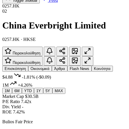
Feed
Toggle Sidebar
0257.HK
02
China Everbright Limited
0257.HK · HKSE
Παρακολούθηση
Παρακολούθηση
Επισκόπηση
Οικονομικά
Άρθρα
Flash News
Κοινότητα
$4.88
-1.81%
(-$0.09)
1M
+4.26%
1M
6M
YTD
1Y
5Y
MAX
Market Cap
$30.5B
P/E Ratio
7.42x
Div. Yield
-
ROE
7.42%
Bulios Fair Price