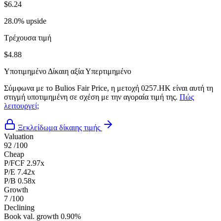
$6.24
28.0% upside
Τρέχουσα τιμή
$4.88
Υποτιμημένο
Δίκαιη αξία
Υπερτιμημένο
Σύμφωνα με το Bulios Fair Price, η μετοχή 0257.HK είναι αυτή τη
στιγμή υποτιμημένη σε σχέση με την αγοραία τιμή της.
Πώς
λειτουργεί;
Ξεκλείδωμα δίκαιης τιμής
Valuation
92
/100
Cheap
P/FCF
2.97x
P/E
7.42x
P/B
0.58x
Growth
7
/100
Declining
Book val. growth
0.90%