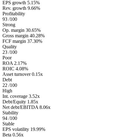
EPS growth
5.15%
Rev. growth
9.66%
Profitability
93
/100
Strong
Op. margin
30.65%
Gross margin
40.28%
FCF margin
37.30%
Quality
23
/100
Poor
ROA
2.17%
ROIC
4.08%
Asset turnover
0.15x
Debt
22
/100
High
Int. coverage
3.52x
Debt/Equity
1.85x
Net debt/EBITDA
8.06x
Stability
94
/100
Stable
EPS volatility
19.99%
Beta
0.56x