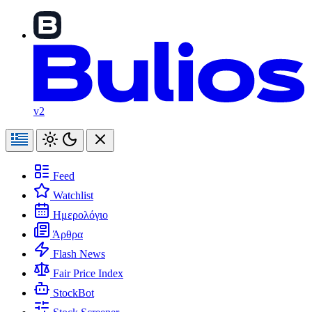
v2
Feed
Watchlist
Ημερολόγιο
Άρθρα
Flash News
Fair Price Index
StockBot