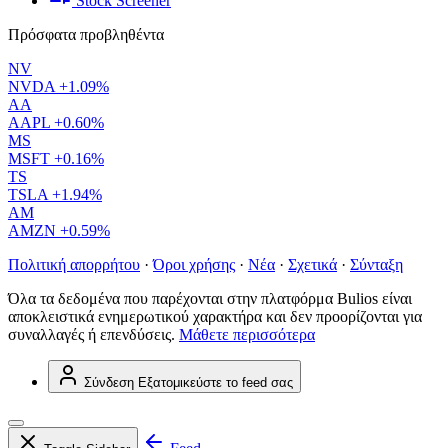
Stock Screener
Πρόσφατα προβληθέντα
NV
NVDA
+1.09%
AA
AAPL
+0.60%
MS
MSFT
+0.16%
TS
TSLA
+1.94%
AM
AMZN
+0.59%
Πολιτική απορρήτου
·
Όροι χρήσης
·
Νέα
·
Σχετικά
·
Σύνταξη
Όλα τα δεδομένα που παρέχονται στην πλατφόρμα Bulios είναι
αποκλειστικά ενημερωτικού χαρακτήρα και δεν προορίζονται για
συναλλαγές ή επενδύσεις.
Μάθετε περισσότερα
Σύνδεση
Εξατομικεύστε το feed σας