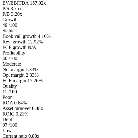
EV/EBITDA
157.92x
P/S
3.75x
P/B
3.20x
Growth
49
/100
Stable
Book val. growth
4.16%
Rev. growth
12.92%
FCF growth
N/A
Profitability
40
/100
Moderate
Net margin
1.33%
Op. margin
2.33%
FCF margin
15.26%
Quality
11
/100
Poor
ROA
0.64%
Asset turnover
0.48x
ROIC
0.21%
Debt
87
/100
Low
Current ratio
0.88x