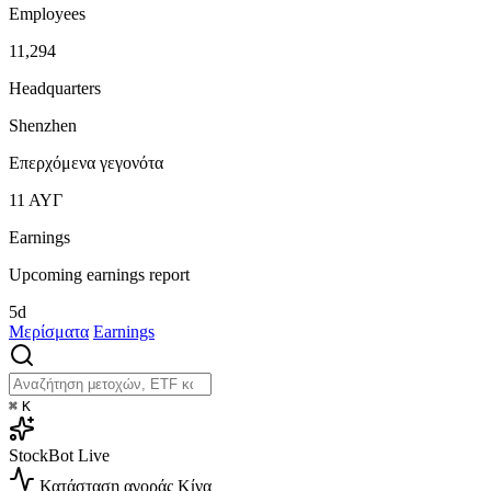
Employees
11,294
Headquarters
Shenzhen
Επερχόμενα γεγονότα
11
ΑΥΓ
Earnings
Upcoming earnings report
5d
Μερίσματα
Earnings
⌘
K
StockBot
Live
Κατάσταση αγοράς
Κίνα