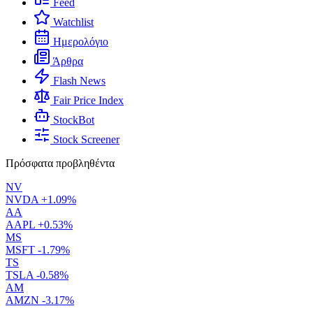
Feed
Watchlist
Ημερολόγιο
Άρθρα
Flash News
Fair Price Index
StockBot
Stock Screener
Πρόσφατα προβληθέντα
NV
NVDA
+1.09%
AA
AAPL
+0.53%
MS
MSFT
-1.79%
TS
TSLA
-0.58%
AM
AMZN
-3.17%