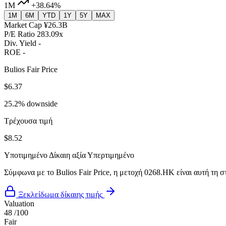
1M
+38.64%
1M
6M
YTD
1Y
5Y
MAX
Market Cap
¥26.3B
P/E Ratio
283.09x
Div. Yield
-
ROE
-
Bulios Fair Price
$6.37
25.2% downside
Τρέχουσα τιμή
$8.52
Υποτιμημένο
Δίκαιη αξία
Υπερτιμημένο
Σύμφωνα με το Bulios Fair Price, η μετοχή 0268.HK είναι αυτή τη σ
Ξεκλείδωμα δίκαιης τιμής
Valuation
48
/100
Fair