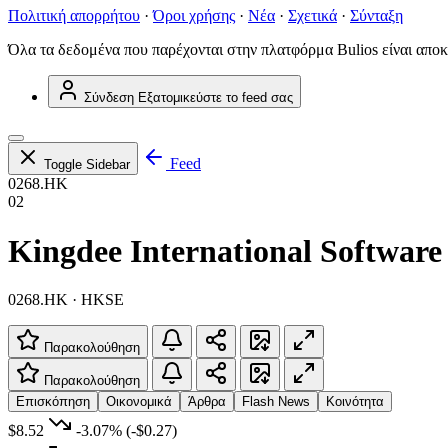
Πολιτική απορρήτου
·
Όροι χρήσης
·
Νέα
·
Σχετικά
·
Σύνταξη
Όλα τα δεδομένα που παρέχονται στην πλατφόρμα Bulios είναι αποκ
Σύνδεση
Εξατομικεύστε το feed σας
Feed
Toggle Sidebar
0268.HK
02
Kingdee International Softwa
0268.HK · HKSE
Παρακολούθηση
Παρακολούθηση
Επισκόπηση
Οικονομικά
Άρθρα
Flash News
Κοινότητα
$8.52
-3.07%
(-$0.27)