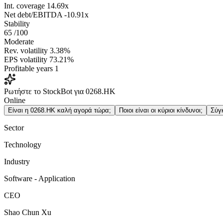
Int. coverage
14.69x
Net debt/EBITDA
-10.91x
Stability
65
/100
Moderate
Rev. volatility
3.38%
EPS volatility
73.21%
Profitable years
1
Ρωτήστε το StockBot για 0268.HK
Online
Είναι η 0268.HK καλή αγορά τώρα;
Ποιοι είναι οι κύριοι κίνδυνοι;
Σύγ
Sector
Technology
Industry
Software - Application
CEO
Shao Chun Xu