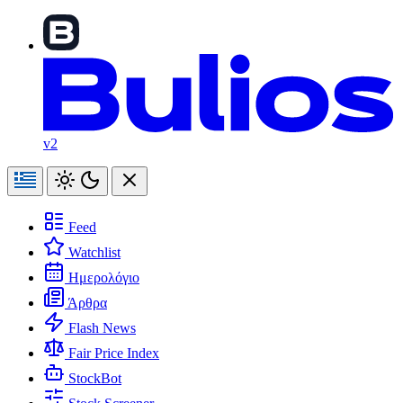
v2
Feed
Watchlist
Ημερολόγιο
Άρθρα
Flash News
Fair Price Index
StockBot