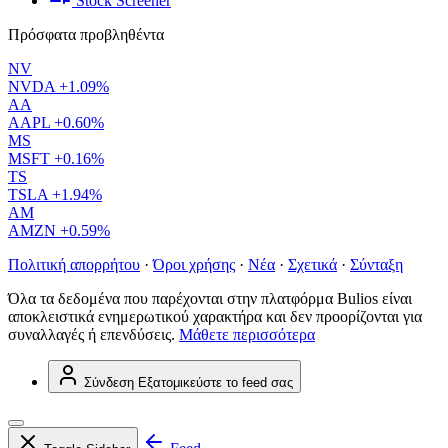
Stock Screener
Πρόσφατα προβληθέντα
NV
NVDA
+1.09%
AA
AAPL
+0.60%
MS
MSFT
+0.16%
TS
TSLA
+1.94%
AM
AMZN
+0.59%
Πολιτική απορρήτου
·
Όροι χρήσης
·
Νέα
·
Σχετικά
·
Σύνταξη
Όλα τα δεδομένα που παρέχονται στην πλατφόρμα Bulios είναι
αποκλειστικά ενημερωτικού χαρακτήρα και δεν προορίζονται για
συναλλαγές ή επενδύσεις.
Μάθετε περισσότερα
Σύνδεση
Εξατομικεύστε το feed σας