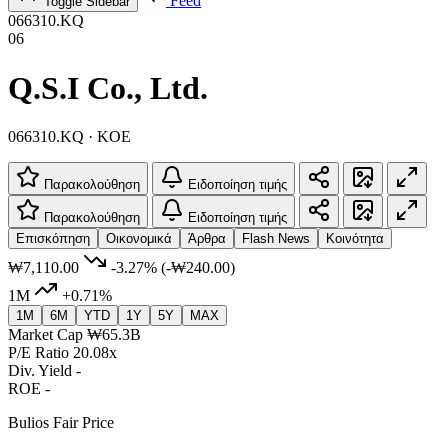
Feed
Toggle Sidebar
066310.KQ
06
Q.S.I Co., Ltd.
066310.KQ · KOE
Παρακολούθηση
Ειδοποίηση τιμής
Παρακολούθηση
Ειδοποίηση τιμής
Επισκόπηση
Οικονομικά
Άρθρα
Flash News
Κοινότητα
₩7,110.00
-3.27%
(-₩240.00)
1M
+0.71%
1M
6M
YTD
1Y
5Y
MAX
Market Cap
₩65.3B
P/E Ratio
20.08x
Div. Yield
-
ROE
-
Bulios Fair Price