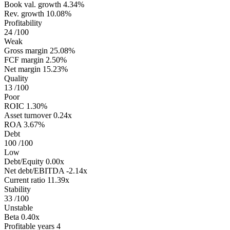
Book val. growth
4.34%
Rev. growth
10.08%
Profitability
24
/100
Weak
Gross margin
25.08%
FCF margin
2.50%
Net margin
15.23%
Quality
13
/100
Poor
ROIC
1.30%
Asset turnover
0.24x
ROA
3.67%
Debt
100
/100
Low
Debt/Equity
0.00x
Net debt/EBITDA
-2.14x
Current ratio
11.39x
Stability
33
/100
Unstable
Beta
0.40x
Profitable years
4