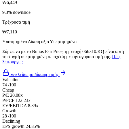
₩6,449
9.3% downside
Τρέχουσα τιμή
₩7,110
Υποτιμημένο
Δίκαιη αξία
Υπερτιμημένο
Σύμφωνα με το Bulios Fair Price, η μετοχή 066310.KQ είναι αυτή
τη στιγμή υπερτιμημένη σε σχέση με την αγοραία τιμή της.
Πώς
λειτουργεί;
Ξεκλείδωμα δίκαιης τιμής
Valuation
74
/100
Cheap
P/E
20.08x
P/FCF
122.23x
EV/EBITDA
8.39x
Growth
28
/100
Declining
EPS growth
24.85%