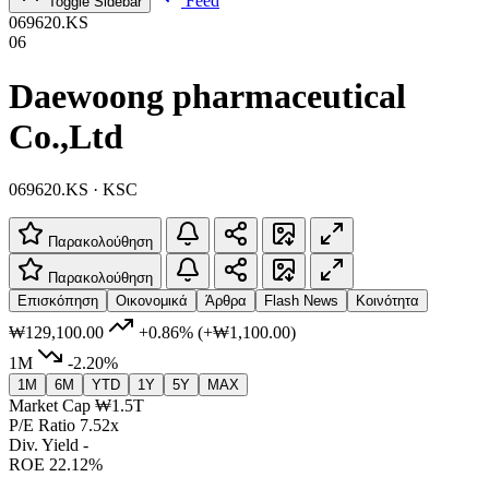
Feed
Toggle Sidebar
069620.KS
06
Daewoong pharmaceutical
Co.,Ltd
069620.KS · KSC
Παρακολούθηση
Παρακολούθηση
Επισκόπηση
Οικονομικά
Άρθρα
Flash News
Κοινότητα
₩129,100.00
+0.86%
(+₩1,100.00)
1M
-2.20%
1M
6M
YTD
1Y
5Y
MAX
Market Cap
₩1.5T
P/E Ratio
7.52x
Div. Yield
-
ROE
22.12%