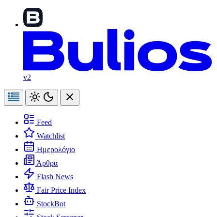
v2
Feed
Watchlist
Ημερολόγιο
Άρθρα
Flash News
Fair Price Index
StockBot