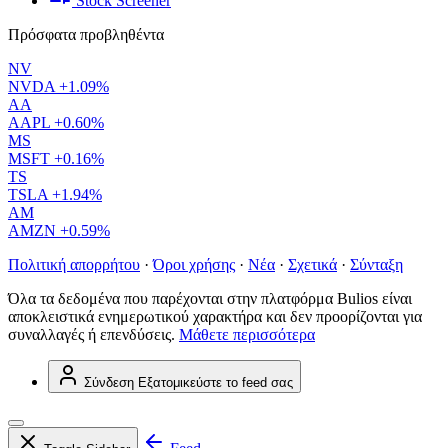
Stock Screener
Πρόσφατα προβληθέντα
NV
NVDA
+1.09%
AA
AAPL
+0.60%
MS
MSFT
+0.16%
TS
TSLA
+1.94%
AM
AMZN
+0.59%
Πολιτική απορρήτου
·
Όροι χρήσης
·
Νέα
·
Σχετικά
·
Σύνταξη
Όλα τα δεδομένα που παρέχονται στην πλατφόρμα Bulios είναι
αποκλειστικά ενημερωτικού χαρακτήρα και δεν προορίζονται για
συναλλαγές ή επενδύσεις.
Μάθετε περισσότερα
Σύνδεση
Εξατομικεύστε το feed σας