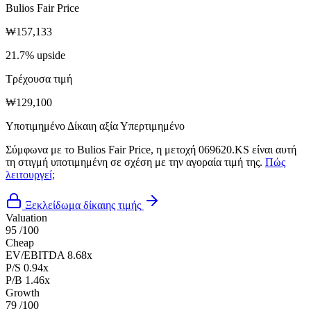
Bulios Fair Price
₩157,133
21.7% upside
Τρέχουσα τιμή
₩129,100
Υποτιμημένο
Δίκαιη αξία
Υπερτιμημένο
Σύμφωνα με το Bulios Fair Price, η μετοχή 069620.KS είναι αυτή
τη στιγμή υποτιμημένη σε σχέση με την αγοραία τιμή της.
Πώς
λειτουργεί;
Ξεκλείδωμα δίκαιης τιμής
Valuation
95
/100
Cheap
EV/EBITDA
8.68x
P/S
0.94x
P/B
1.46x
Growth
79
/100