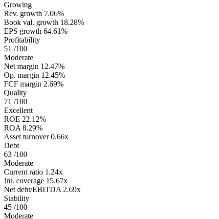
Growing
Rev. growth
7.06%
Book val. growth
18.28%
EPS growth
64.61%
Profitability
51
/100
Moderate
Net margin
12.47%
Op. margin
12.45%
FCF margin
2.69%
Quality
71
/100
Excellent
ROE
22.12%
ROA
8.29%
Asset turnover
0.66x
Debt
63
/100
Moderate
Current ratio
1.24x
Int. coverage
15.67x
Net debt/EBITDA
2.69x
Stability
45
/100
Moderate