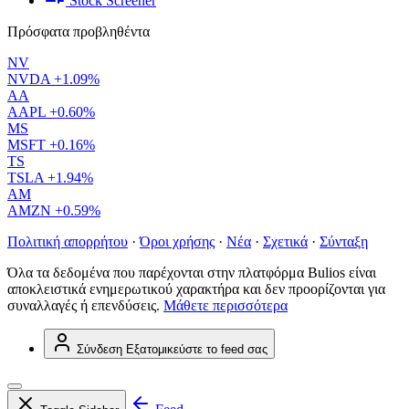
Stock Screener
Πρόσφατα προβληθέντα
NV
NVDA
+1.09%
AA
AAPL
+0.60%
MS
MSFT
+0.16%
TS
TSLA
+1.94%
AM
AMZN
+0.59%
Πολιτική απορρήτου
·
Όροι χρήσης
·
Νέα
·
Σχετικά
·
Σύνταξη
Όλα τα δεδομένα που παρέχονται στην πλατφόρμα Bulios είναι
αποκλειστικά ενημερωτικού χαρακτήρα και δεν προορίζονται για
συναλλαγές ή επενδύσεις.
Μάθετε περισσότερα
Σύνδεση
Εξατομικεύστε το feed σας