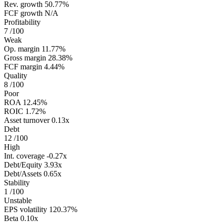
Rev. growth
50.77%
FCF growth
N/A
Profitability
7
/100
Weak
Op. margin
11.77%
Gross margin
28.38%
FCF margin
4.44%
Quality
8
/100
Poor
ROA
12.45%
ROIC
1.72%
Asset turnover
0.13x
Debt
12
/100
High
Int. coverage
-0.27x
Debt/Equity
3.93x
Debt/Assets
0.65x
Stability
1
/100
Unstable
EPS volatility
120.37%
Beta
0.10x