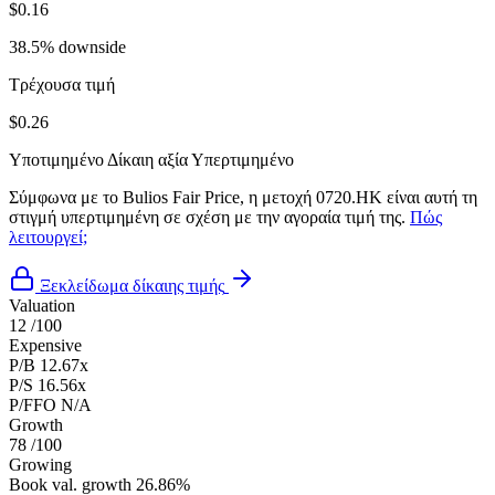
$0.16
38.5% downside
Τρέχουσα τιμή
$0.26
Υποτιμημένο
Δίκαιη αξία
Υπερτιμημένο
Σύμφωνα με το Bulios Fair Price, η μετοχή 0720.HK είναι αυτή τη
στιγμή υπερτιμημένη σε σχέση με την αγοραία τιμή της.
Πώς
λειτουργεί;
Ξεκλείδωμα δίκαιης τιμής
Valuation
12
/100
Expensive
P/B
12.67x
P/S
16.56x
P/FFO
N/A
Growth
78
/100
Growing
Book val. growth
26.86%