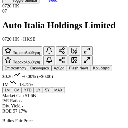
Feed
Toggle Sidebar
0720.HK
07
Auto Italia Holdings Limited
0720.HK · HKSE
Παρακολούθηση
Παρακολούθηση
Επισκόπηση
Οικονομικά
Άρθρα
Flash News
Κοινότητα
$0.26
+0.00%
(+$0.00)
1M
-18.75%
1M
6M
YTD
1Y
5Y
MAX
Market Cap
$1.6B
P/E Ratio
-
Div. Yield
-
ROE
57.17%
Bulios Fair Price