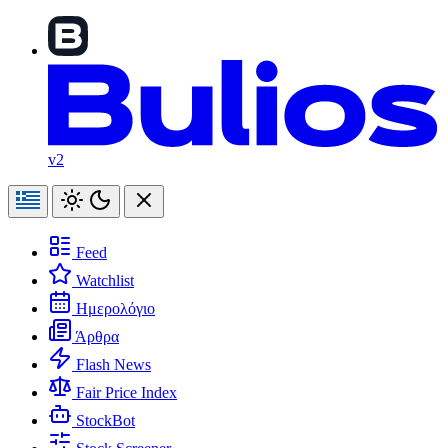
v2
Feed
Watchlist
Ημερολόγιο
Άρθρα
Flash News
Fair Price Index
StockBot