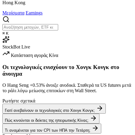
Hong Kong
Μερίσματα
Earnings
⌘
K
StockBot
Live
Κατάσταση αγοράς
Κίνα
Οι τεχνολογικές ενισχύουν το Χονγκ Κονγκ στο
άνοιγμα
Ο Hang Seng
+0.53%
άνοιξε ανοδικά. Σταθερά τα US futures μετά
το ράλι λόγω μείωσης επιτοκίων στη Wall Street.
Ρωτήστε σχετικά
Γιατί ανεβαίνουν οι τεχνολογικές στο Χονγκ Κονγκ;
Πώς κινούνται οι δείκτες της ηπειρωτικής Κίνας;
Τι αναμένεται για τον CPI των ΗΠΑ την Τετάρτη;