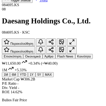
Feed
Toggle Sidebar
084695.KS
08
Daesang Holdings Co., Ltd.
084695.KS · KSC
Παρακολούθηση
Παρακολούθηση
Επισκόπηση
Οικονομικά
Άρθρα
Flash News
Κοινότητα
₩11,650.00
+0.34%
(+₩40.00)
1M
+5.33%
1M
6M
YTD
1Y
5Y
MAX
Market Cap
₩306.2B
P/E Ratio
-
Div. Yield
-
ROE
14.62%
Bulios Fair Price