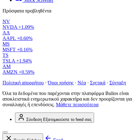
Stock Screener
Πρόσφατα προβληθέντα
NV
NVDA
+1.09%
AA
AAPL
+0.60%
MS
MSFT
+0.16%
TS
TSLA
+1.94%
AM
AMZN
+0.59%
Πολιτική απορρήτου
·
Όροι χρήσης
·
Νέα
·
Σχετικά
·
Σύνταξη
Όλα τα δεδομένα που παρέχονται στην πλατφόρμα Bulios είναι
αποκλειστικά ενημερωτικού χαρακτήρα και δεν προορίζονται για
συναλλαγές ή επενδύσεις.
Μάθετε περισσότερα
Σύνδεση
Εξατομικεύστε το feed σας