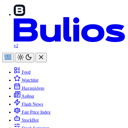
v2
Feed
Watchlist
Ημερολόγιο
Άρθρα
Flash News
Fair Price Index
StockBot