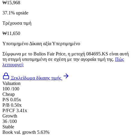
₩15,968
37.1% upside
Τρέχουσα τιμή
₩11,650
Υποτιμημένο
Δίκαιη αξία
Υπερτιμημένο
Σύμφωνα με το Bulios Fair Price, η μετοχή 084695.KS είναι αυτή
τη στιγμή υποτιμημένη σε σχέση με την αγοραία τιμή της.
Πώς
λειτουργεί;
Ξεκλείδωμα δίκαιης τιμής
Valuation
100
/100
Cheap
P/S
0.05x
P/B
0.50x
P/FCF
3.41x
Growth
36
/100
Stable
Book val. growth
5.63%