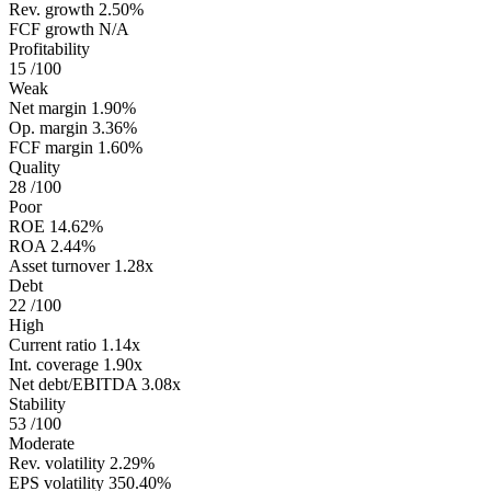
Rev. growth
2.50%
FCF growth
N/A
Profitability
15
/100
Weak
Net margin
1.90%
Op. margin
3.36%
FCF margin
1.60%
Quality
28
/100
Poor
ROE
14.62%
ROA
2.44%
Asset turnover
1.28x
Debt
22
/100
High
Current ratio
1.14x
Int. coverage
1.90x
Net debt/EBITDA
3.08x
Stability
53
/100
Moderate
Rev. volatility
2.29%
EPS volatility
350.40%