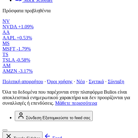
Stock Screener
Πρόσφατα προβληθέντα
NV
NVDA
+1.09%
AA
AAPL
+0.53%
MS
MSFT
-1.79%
TS
TSLA
-0.58%
AM
AMZN
-3.17%
Πολιτική απορρήτου
·
Όροι χρήσης
·
Νέα
·
Σχετικά
·
Σύνταξη
Όλα τα δεδομένα που παρέχονται στην πλατφόρμα Bulios είναι
αποκλειστικά ενημερωτικού χαρακτήρα και δεν προορίζονται για
συναλλαγές ή επενδύσεις.
Μάθετε περισσότερα
Σύνδεση
Εξατομικεύστε το feed σας