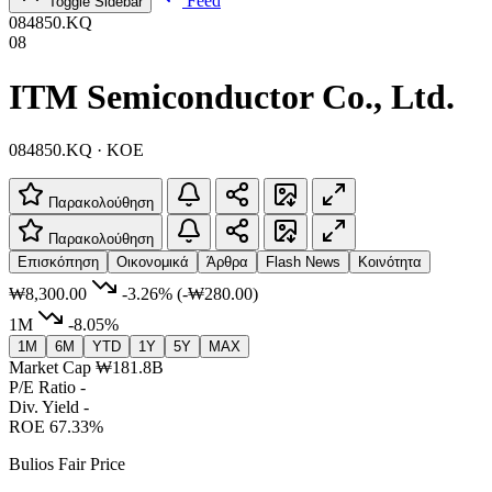
Feed
Toggle Sidebar
084850.KQ
08
ITM Semiconductor Co., Ltd.
084850.KQ · KOE
Παρακολούθηση
Παρακολούθηση
Επισκόπηση
Οικονομικά
Άρθρα
Flash News
Κοινότητα
₩8,300.00
-3.26%
(-₩280.00)
1M
-8.05%
1M
6M
YTD
1Y
5Y
MAX
Market Cap
₩181.8B
P/E Ratio
-
Div. Yield
-
ROE
67.33%
Bulios Fair Price