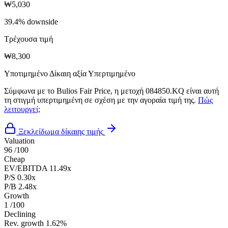
₩5,030
39.4% downside
Τρέχουσα τιμή
₩8,300
Υποτιμημένο
Δίκαιη αξία
Υπερτιμημένο
Σύμφωνα με το Bulios Fair Price, η μετοχή 084850.KQ είναι αυτή
τη στιγμή υπερτιμημένη σε σχέση με την αγοραία τιμή της.
Πώς
λειτουργεί;
Ξεκλείδωμα δίκαιης τιμής
Valuation
96
/100
Cheap
EV/EBITDA
11.49x
P/S
0.30x
P/B
2.48x
Growth
1
/100
Declining
Rev. growth
1.62%