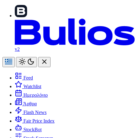
v2
Feed
Watchlist
Ημερολόγιο
Άρθρα
Flash News
Fair Price Index
StockBot