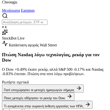
Cheongju
Μερίσματα
Earnings
⌘
K
StockBot
Live
Κατάσταση αγοράς
Wall Street
Πτώση Nasdaq λόγω τεχνολογίας, ρεκόρ για τον
Dow
Ο Dow
+0.49%
έκανε ρεκόρ, αλλά S&P 500
-0.17%
και Nasdaq
-0.83%
έπεσαν. Πτώση στα τσιπ λόγω προβλέψεων.
Ρωτήστε σχετικά
Γιατί υποχώρησαν οι μετοχές ημιαγωγών σήμερα;
Ποιες μετοχές οδήγησαν το ρεκόρ του Dow;
Τι αναμένεται στην αυριανή έκθεση εργασίας των ΗΠΑ;