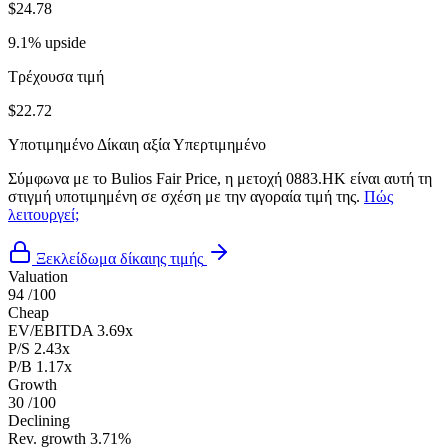
$24.78
9.1% upside
Τρέχουσα τιμή
$22.72
Υποτιμημένο
Δίκαιη αξία
Υπερτιμημένο
Σύμφωνα με το Bulios Fair Price, η μετοχή 0883.HK είναι αυτή τη
στιγμή υποτιμημένη σε σχέση με την αγοραία τιμή της.
Πώς
λειτουργεί;
Ξεκλείδωμα δίκαιης τιμής
Valuation
94
/100
Cheap
EV/EBITDA
3.69x
P/S
2.43x
P/B
1.17x
Growth
30
/100
Declining
Rev. growth
3.71%