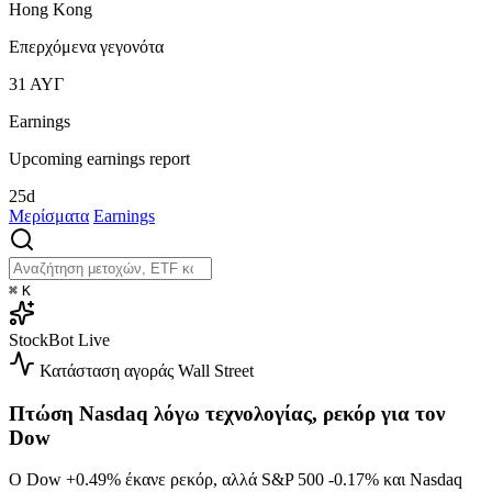
Hong Kong
Επερχόμενα γεγονότα
31
ΑΥΓ
Earnings
Upcoming earnings report
25d
Μερίσματα
Earnings
⌘
K
StockBot
Live
Κατάσταση αγοράς
Wall Street
Πτώση Nasdaq λόγω τεχνολογίας, ρεκόρ για τον
Dow
Ο Dow
+0.49%
έκανε ρεκόρ, αλλά S&P 500
-0.17%
και Nasdaq