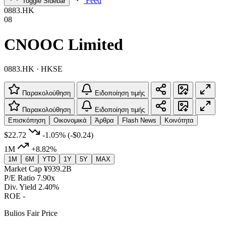
Feed
Toggle Sidebar
0883.HK
08
CNOOC Limited
0883.HK · HKSE
Παρακολούθηση
Ειδοποίηση τιμής
Παρακολούθηση
Ειδοποίηση τιμής
Επισκόπηση
Οικονομικά
Άρθρα
Flash News
Κοινότητα
$22.72
-1.05%
(-$0.24)
1M
+8.82%
1M
6M
YTD
1Y
5Y
MAX
Market Cap
¥939.2B
P/E Ratio
7.90x
Div. Yield
2.40%
ROE
-
Bulios Fair Price