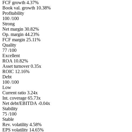
FCF growth
4.37%
Book val. growth
10.38%
Profitability
100
/100
Strong
Net margin
30.82%
Op. margin
44.23%
FCF margin
25.11%
Quality
77
/100
Excellent
ROA
10.82%
Asset turnover
0.35x
ROIC
12.16%
Debt
100
/100
Low
Current ratio
3.24x
Int. coverage
65.73x
Net debt/EBITDA
-0.04x
Stability
75
/100
Stable
Rev. volatility
4.58%
EPS volatility
14.65%