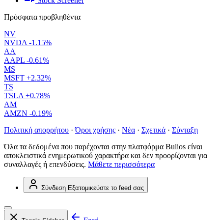
Stock Screener
Πρόσφατα προβληθέντα
NV
NVDA
-1.15%
AA
AAPL
-0.61%
MS
MSFT
+2.32%
TS
TSLA
+0.78%
AM
AMZN
-0.19%
Πολιτική απορρήτου
·
Όροι χρήσης
·
Νέα
·
Σχετικά
·
Σύνταξη
Όλα τα δεδομένα που παρέχονται στην πλατφόρμα Bulios είναι
αποκλειστικά ενημερωτικού χαρακτήρα και δεν προορίζονται για
συναλλαγές ή επενδύσεις.
Μάθετε περισσότερα
Σύνδεση
Εξατομικεύστε το feed σας