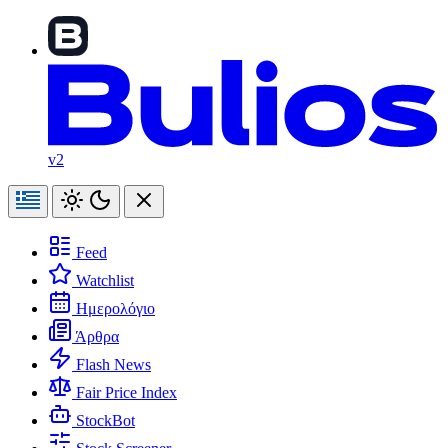
v2
Feed
Watchlist
Ημερολόγιο
Άρθρα
Flash News
Fair Price Index
StockBot