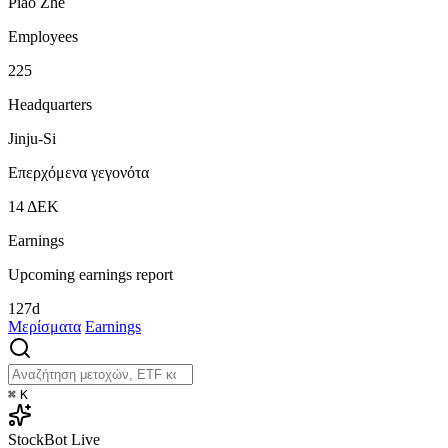
Piao Zhe
Employees
225
Headquarters
Jinju-Si
Επερχόμενα γεγονότα
14
ΔΕΚ
Earnings
Upcoming earnings report
127d
Μερίσματα
Earnings
⌘
K
StockBot
Live