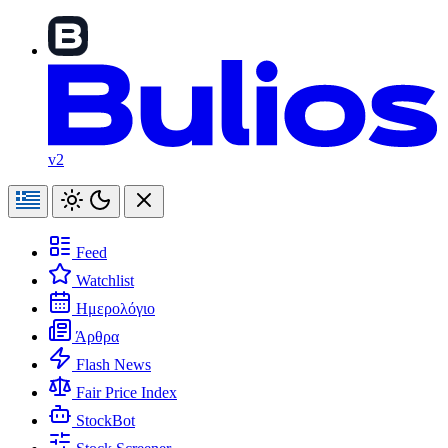
v2
Feed
Watchlist
Ημερολόγιο
Άρθρα
Flash News
Fair Price Index
StockBot