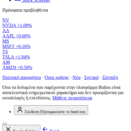
Stock Screener
Πρόσφατα προβληθέντα
NV
NVDA
+1.09%
AA
AAPL
+0.60%
MS
MSFT
+0.16%
TS
TSLA
+1.94%
AM
AMZN
+0.59%
Πολιτική απορρήτου
·
Όροι χρήσης
·
Νέα
·
Σχετικά
·
Σύνταξη
Όλα τα δεδομένα που παρέχονται στην πλατφόρμα Bulios είναι
αποκλειστικά ενημερωτικού χαρακτήρα και δεν προορίζονται για
συναλλαγές ή επενδύσεις.
Μάθετε περισσότερα
Σύνδεση
Εξατομικεύστε το feed σας