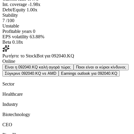
Int. coverage
-1.98x
Debt/Equity
1.00x
Stability
7
/100
Unstable
Profitable years
0
EPS volatility
63.88%
Beta
0.18x
Ρωτήστε το StockBot για 092040.KQ
Online
Είναι η 092040.KQ καλή αγορά τώρα;
Ποιοι είναι οι κύριοι κίνδυνοι;
Σύγκρινε 092040.KQ vs AMD
Earnings outlook για 092040.KQ
Sector
Healthcare
Industry
Biotechnology
CEO