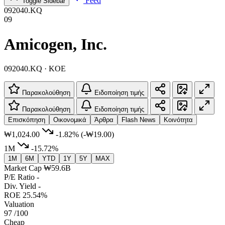
Feed
Toggle Sidebar
092040.KQ
09
Amicogen, Inc.
092040.KQ · KOE
Παρακολούθηση
Ειδοποίηση τιμής
Παρακολούθηση
Ειδοποίηση τιμής
Επισκόπηση
Οικονομικά
Άρθρα
Flash News
Κοινότητα
₩1,024.00
-1.82%
(-₩19.00)
1M
-15.72%
1M
6M
YTD
1Y
5Y
MAX
Market Cap
₩59.6B
P/E Ratio
-
Div. Yield
-
ROE
25.54%
Valuation
97
/100
Cheap