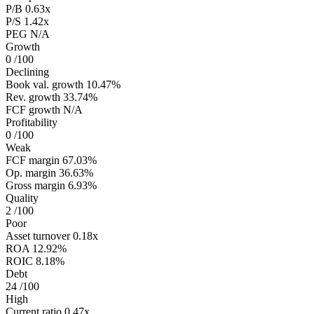
P/B
0.63x
P/S
1.42x
PEG
N/A
Growth
0
/100
Declining
Book val. growth
10.47%
Rev. growth
33.74%
FCF growth
N/A
Profitability
0
/100
Weak
FCF margin
67.03%
Op. margin
36.63%
Gross margin
6.93%
Quality
2
/100
Poor
Asset turnover
0.18x
ROA
12.92%
ROIC
8.18%
Debt
24
/100
High
Current ratio
0.47x