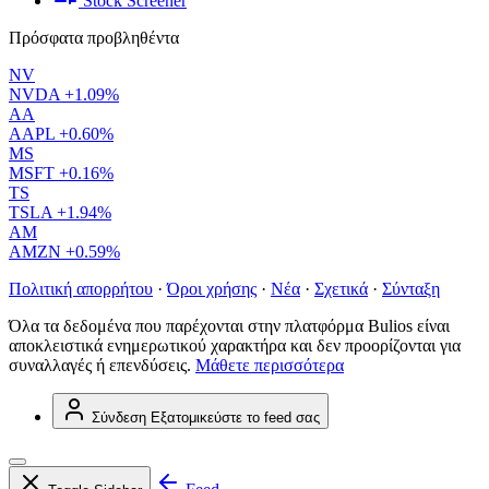
Stock Screener
Πρόσφατα προβληθέντα
NV
NVDA
+1.09%
AA
AAPL
+0.60%
MS
MSFT
+0.16%
TS
TSLA
+1.94%
AM
AMZN
+0.59%
Πολιτική απορρήτου
·
Όροι χρήσης
·
Νέα
·
Σχετικά
·
Σύνταξη
Όλα τα δεδομένα που παρέχονται στην πλατφόρμα Bulios είναι
αποκλειστικά ενημερωτικού χαρακτήρα και δεν προορίζονται για
συναλλαγές ή επενδύσεις.
Μάθετε περισσότερα
Σύνδεση
Εξατομικεύστε το feed σας