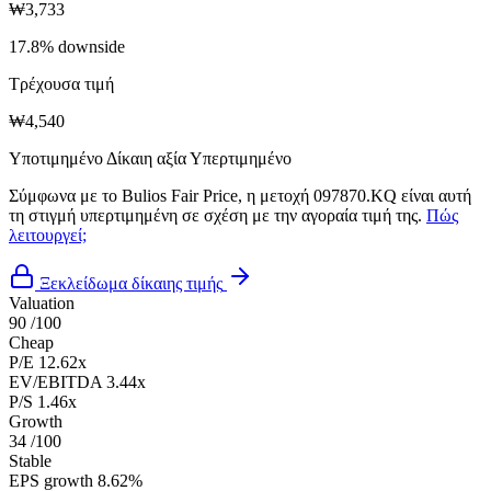
₩3,733
17.8% downside
Τρέχουσα τιμή
₩4,540
Υποτιμημένο
Δίκαιη αξία
Υπερτιμημένο
Σύμφωνα με το Bulios Fair Price, η μετοχή 097870.KQ είναι αυτή
τη στιγμή υπερτιμημένη σε σχέση με την αγοραία τιμή της.
Πώς
λειτουργεί;
Ξεκλείδωμα δίκαιης τιμής
Valuation
90
/100
Cheap
P/E
12.62x
EV/EBITDA
3.44x
P/S
1.46x
Growth
34
/100
Stable
EPS growth
8.62%