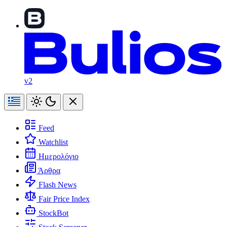
v2
Feed
Watchlist
Ημερολόγιο
Άρθρα
Flash News
Fair Price Index
StockBot