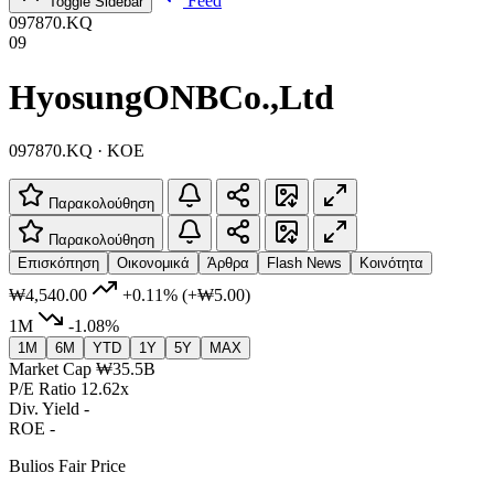
Feed
Toggle Sidebar
097870.KQ
09
HyosungONBCo.,Ltd
097870.KQ · KOE
Παρακολούθηση
Παρακολούθηση
Επισκόπηση
Οικονομικά
Άρθρα
Flash News
Κοινότητα
₩4,540.00
+0.11%
(+₩5.00)
1M
-1.08%
1M
6M
YTD
1Y
5Y
MAX
Market Cap
₩35.5B
P/E Ratio
12.62x
Div. Yield
-
ROE
-
Bulios Fair Price