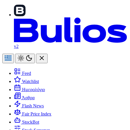
v2
Feed
Watchlist
Ημερολόγιο
Άρθρα
Flash News
Fair Price Index
StockBot