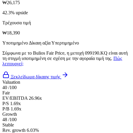
₩26,175
42.3% upside
Τρέχουσα τιμή
₩18,390
Υποτιμημένο
Δίκαιη αξία
Υπερτιμημένο
Σύμφωνα με το Bulios Fair Price, η μετοχή 099190.KQ είναι αυτή
τη στιγμή υποτιμημένη σε σχέση με την αγοραία τιμή της.
Πώς
λειτουργεί;
Ξεκλείδωμα δίκαιης τιμής
Valuation
40
/100
Fair
EV/EBITDA
26.96x
P/S
1.69x
P/B
1.69x
Growth
48
/100
Stable
Rev. growth
6.03%