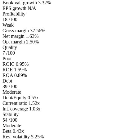
Book val. growth
3.32%
EPS growth
N/A
Profitability
18
/100
Weak
Gross margin
37.56%
Net margin
1.63%
Op. margin
2.50%
Quality
7
/100
Poor
ROIC
0.95%
ROE
1.59%
ROA
0.89%
Debt
39
/100
Moderate
Debt/Equity
0.55x
Current ratio
1.52x
Int. coverage
1.03x
Stability
54
/100
Moderate
Beta
0.43x
Rev. volatility
5.25%