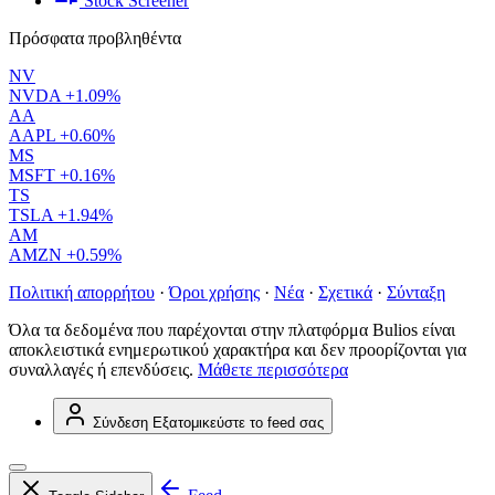
Stock Screener
Πρόσφατα προβληθέντα
NV
NVDA
+1.09%
AA
AAPL
+0.60%
MS
MSFT
+0.16%
TS
TSLA
+1.94%
AM
AMZN
+0.59%
Πολιτική απορρήτου
·
Όροι χρήσης
·
Νέα
·
Σχετικά
·
Σύνταξη
Όλα τα δεδομένα που παρέχονται στην πλατφόρμα Bulios είναι
αποκλειστικά ενημερωτικού χαρακτήρα και δεν προορίζονται για
συναλλαγές ή επενδύσεις.
Μάθετε περισσότερα
Σύνδεση
Εξατομικεύστε το feed σας