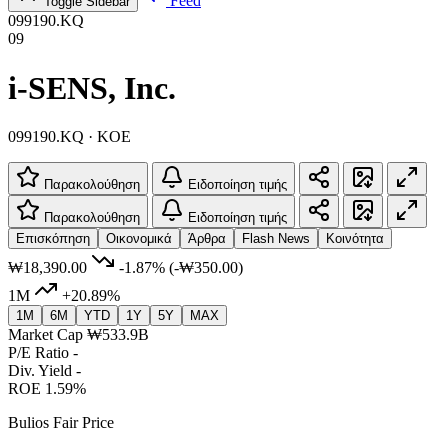
Feed
Toggle Sidebar
099190.KQ
09
i-SENS, Inc.
099190.KQ · KOE
Παρακολούθηση
Ειδοποίηση τιμής
Παρακολούθηση
Ειδοποίηση τιμής
Επισκόπηση
Οικονομικά
Άρθρα
Flash News
Κοινότητα
₩18,390.00
-1.87%
(-₩350.00)
1M
+20.89%
1M
6M
YTD
1Y
5Y
MAX
Market Cap
₩533.9B
P/E Ratio
-
Div. Yield
-
ROE
1.59%
Bulios Fair Price