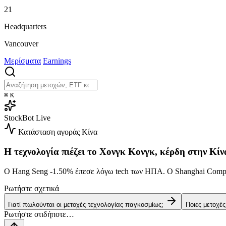
21
Headquarters
Vancouver
Μερίσματα
Earnings
⌘
K
StockBot
Live
Κατάσταση αγοράς
Κίνα
Η τεχνολογία πιέζει το Χονγκ Κονγκ, κέρδη στην Κίν
Ο Hang Seng
-1.50%
έπεσε λόγω tech των ΗΠΑ. Ο Shanghai Comp
Ρωτήστε σχετικά
Γιατί πωλούνται οι μετοχές τεχνολογίας παγκοσμίως;
Ποιες μετοχέ