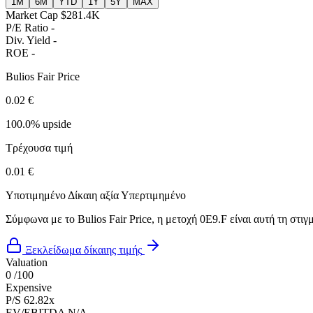
1M
6M
YTD
1Y
5Y
MAX
Market Cap
$281.4K
P/E Ratio
-
Div. Yield
-
ROE
-
Bulios Fair Price
0.02 €
100.0% upside
Τρέχουσα τιμή
0.01 €
Υποτιμημένο
Δίκαιη αξία
Υπερτιμημένο
Σύμφωνα με το Bulios Fair Price, η μετοχή 0E9.F είναι αυτή τη στι
Ξεκλείδωμα δίκαιης τιμής
Valuation
0
/100
Expensive
P/S
62.82x
EV/EBITDA
N/A