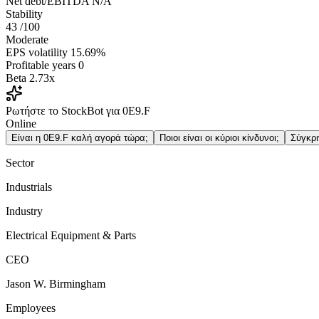
Net debt/EBITDA
N/A
Stability
43
/100
Moderate
EPS volatility
15.69%
Profitable years
0
Beta
2.73x
Ρωτήστε το StockBot για 0E9.F
Online
Είναι η 0E9.F καλή αγορά τώρα;
Ποιοι είναι οι κύριοι κίνδυνοι;
Σύγκρ
Sector
Industrials
Industry
Electrical Equipment & Parts
CEO
Jason W. Birmingham
Employees