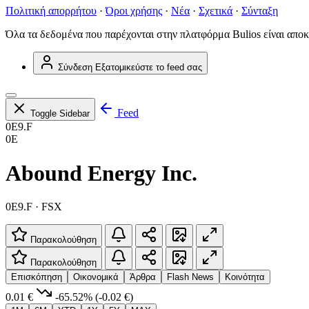
Πολιτική απορρήτου
·
Όροι χρήσης
·
Νέα
·
Σχετικά
·
Σύνταξη
Όλα τα δεδομένα που παρέχονται στην πλατφόρμα Bulios είναι αποκ
Σύνδεση
Εξατομικεύστε το feed σας
Feed
Toggle Sidebar
0E9.F
0E
Abound Energy Inc.
0E9.F · FSX
Παρακολούθηση
Παρακολούθηση
Επισκόπηση
Οικονομικά
Άρθρα
Flash News
Κοινότητα
0.01 €
-65.52%
(-0.02 €)