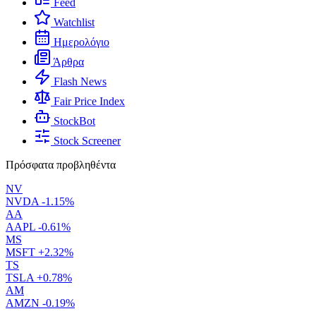
Feed
Watchlist
Ημερολόγιο
Άρθρα
Flash News
Fair Price Index
StockBot
Stock Screener
Πρόσφατα προβληθέντα
NV
NVDA
-1.15%
AA
AAPL
-0.61%
MS
MSFT
+2.32%
TS
TSLA
+0.78%
AM
AMZN
-0.19%