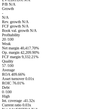
P/B
N/A
Growth
-
N/A
Rev. growth
N/A
FCF growth
N/A
Book val. growth
N/A
Profitability
20
/100
Weak
Net margin
40,417.70%
Op. margin
42,209.90%
FCF margin
9,332.21%
Quality
57
/100
Average
ROA
409.66%
Asset turnover
0.01x
ROIC
76.01%
Debt
0
/100
High
Int. coverage
-41.32x
Current ratio
0.03x