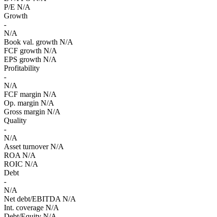
P/E
N/A
Growth
-
N/A
Book val. growth
N/A
FCF growth
N/A
EPS growth
N/A
Profitability
-
N/A
FCF margin
N/A
Op. margin
N/A
Gross margin
N/A
Quality
-
N/A
Asset turnover
N/A
ROA
N/A
ROIC
N/A
Debt
-
N/A
Net debt/EBITDA
N/A
Int. coverage
N/A
Debt/Equity
N/A