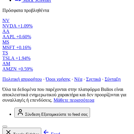
Stock Screener
Πρόσφατα προβληθέντα
NV
NVDA
+1.09%
AA
AAPL
+0.60%
MS
MSFT
+0.16%
TS
TSLA
+1.94%
AM
AMZN
+0.59%
Πολιτική απορρήτου
·
Όροι χρήσης
·
Νέα
·
Σχετικά
·
Σύνταξη
Όλα τα δεδομένα που παρέχονται στην πλατφόρμα Bulios είναι
αποκλειστικά ενημερωτικού χαρακτήρα και δεν προορίζονται για
συναλλαγές ή επενδύσεις.
Μάθετε περισσότερα
Σύνδεση
Εξατομικεύστε το feed σας