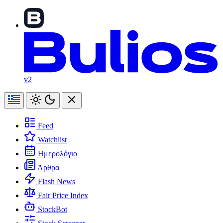
v2
Feed
Watchlist
Ημερολόγιο
Άρθρα
Flash News
Fair Price Index
StockBot