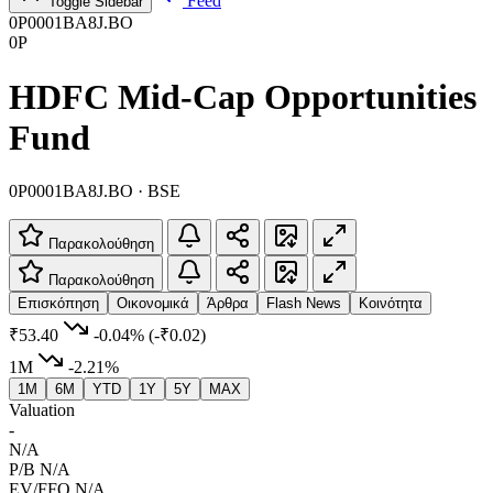
Feed
Toggle Sidebar
0P0001BA8J.BO
0P
HDFC Mid-Cap Opportunities
Fund
0P0001BA8J.BO · BSE
Παρακολούθηση
Παρακολούθηση
Επισκόπηση
Οικονομικά
Άρθρα
Flash News
Κοινότητα
₹53.40
-0.04%
(-₹0.02)
1M
-2.21%
1M
6M
YTD
1Y
5Y
MAX
Valuation
-
N/A
P/B
N/A
EV/FFO
N/A