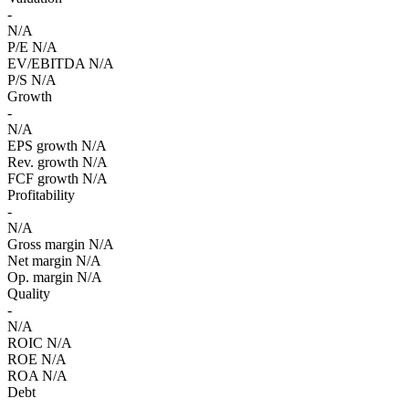
-
N/A
P/E
N/A
EV/EBITDA
N/A
P/S
N/A
Growth
-
N/A
EPS growth
N/A
Rev. growth
N/A
FCF growth
N/A
Profitability
-
N/A
Gross margin
N/A
Net margin
N/A
Op. margin
N/A
Quality
-
N/A
ROIC
N/A
ROE
N/A
ROA
N/A
Debt
-