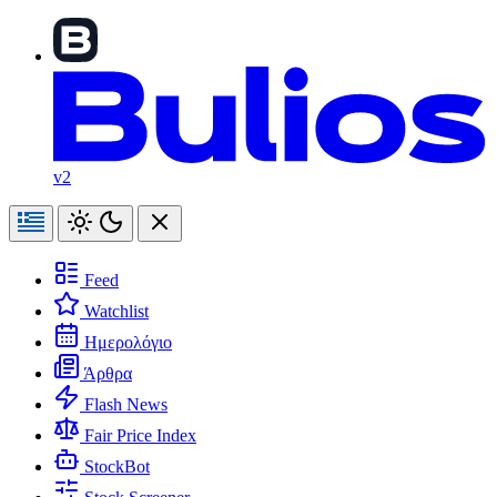
v2
Feed
Watchlist
Ημερολόγιο
Άρθρα
Flash News
Fair Price Index
StockBot