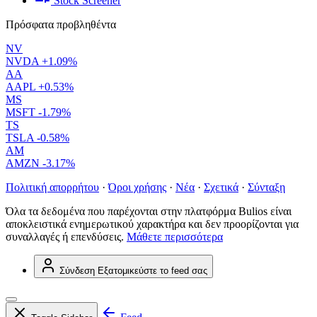
Stock Screener
Πρόσφατα προβληθέντα
NV
NVDA
+1.09%
AA
AAPL
+0.53%
MS
MSFT
-1.79%
TS
TSLA
-0.58%
AM
AMZN
-3.17%
Πολιτική απορρήτου
·
Όροι χρήσης
·
Νέα
·
Σχετικά
·
Σύνταξη
Όλα τα δεδομένα που παρέχονται στην πλατφόρμα Bulios είναι
αποκλειστικά ενημερωτικού χαρακτήρα και δεν προορίζονται για
συναλλαγές ή επενδύσεις.
Μάθετε περισσότερα
Σύνδεση
Εξατομικεύστε το feed σας