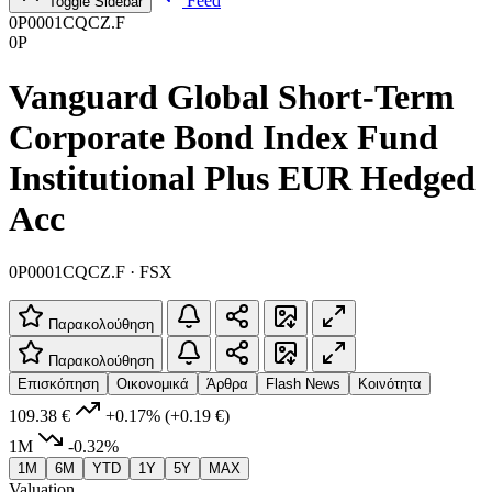
Feed
Toggle Sidebar
0P0001CQCZ.F
0P
Vanguard Global Short-Term
Corporate Bond Index Fund
Institutional Plus EUR Hedged
Acc
0P0001CQCZ.F · FSX
Παρακολούθηση
Παρακολούθηση
Επισκόπηση
Οικονομικά
Άρθρα
Flash News
Κοινότητα
109.38 €
+0.17%
(+0.19 €)
1M
-0.32%
1M
6M
YTD
1Y
5Y
MAX
Valuation