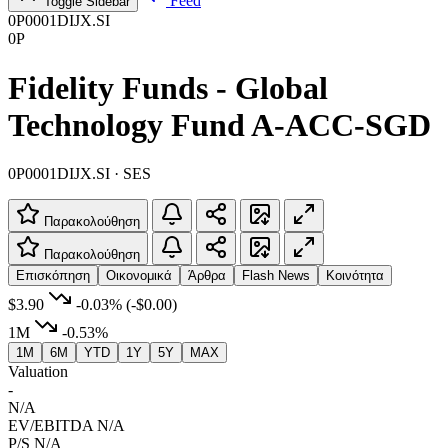
Feed
Toggle Sidebar
0P0001DIJX.SI
0P
Fidelity Funds - Global
Technology Fund A-ACC-SGD
0P0001DIJX.SI · SES
Παρακολούθηση
Παρακολούθηση
Επισκόπηση
Οικονομικά
Άρθρα
Flash News
Κοινότητα
$3.90
-0.03%
(-$0.00)
1M
-0.53%
1M
6M
YTD
1Y
5Y
MAX
Valuation
-
N/A
EV/EBITDA
N/A
P/S
N/A