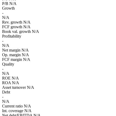
P/B
N/A
Growth
-
N/A
Rev. growth
N/A
FCF growth
N/A
Book val. growth
N/A
Profitability
-
N/A
Net margin
N/A
Op. margin
N/A
FCF margin
N/A
Quality
-
N/A
ROE
N/A
ROA
N/A
Asset turnover
N/A
Debt
-
N/A
Current ratio
N/A
Int. coverage
N/A
Net debt/EBITDA
N/A