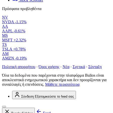
Stock Screener
Πρόσφατα προβληθέντα
NV
NVDA
-1.15%
AA
AAPL
-0.61%
MS
MSFT
+2.32%
TS
TSLA
+0.78%
AM
AMZN
-0.19%
Πολιτική απορρήτου
·
Όροι χρήσης
·
Νέα
·
Σχετικά
·
Σύνταξη
Όλα τα δεδομένα που παρέχονται στην πλατφόρμα Bulios είναι
αποκλειστικά ενημερωτικού χαρακτήρα και δεν προορίζονται για
συναλλαγές ή επενδύσεις.
Μάθετε περισσότερα
Σύνδεση
Εξατομικεύστε το feed σας