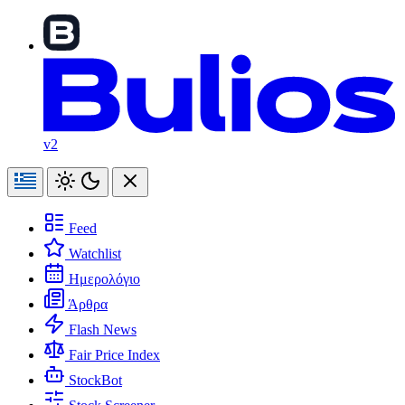
v2
Feed
Watchlist
Ημερολόγιο
Άρθρα
Flash News
Fair Price Index
StockBot