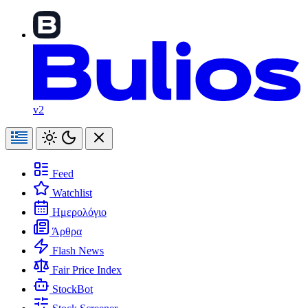
v2
Feed
Watchlist
Ημερολόγιο
Άρθρα
Flash News
Fair Price Index
StockBot