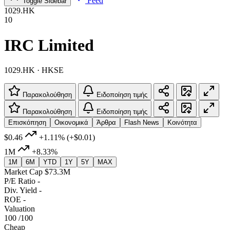
Feed
Toggle Sidebar
1029.HK
10
IRC Limited
1029.HK · HKSE
Παρακολούθηση
Ειδοποίηση τιμής
Παρακολούθηση
Ειδοποίηση τιμής
Επισκόπηση
Οικονομικά
Άρθρα
Flash News
Κοινότητα
$0.46
+1.11%
(+$0.01)
1M
+8.33%
1M
6M
YTD
1Y
5Y
MAX
Market Cap
$73.3M
P/E Ratio
-
Div. Yield
-
ROE
-
Valuation
100
/100
Cheap