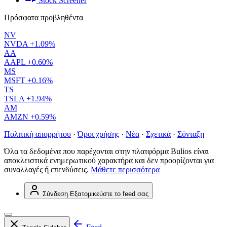
Stock Screener
Πρόσφατα προβληθέντα
NV
NVDA
+1.09%
AA
AAPL
+0.60%
MS
MSFT
+0.16%
TS
TSLA
+1.94%
AM
AMZN
+0.59%
Πολιτική απορρήτου
·
Όροι χρήσης
·
Νέα
·
Σχετικά
·
Σύνταξη
Όλα τα δεδομένα που παρέχονται στην πλατφόρμα Bulios είναι
αποκλειστικά ενημερωτικού χαρακτήρα και δεν προορίζονται για
συναλλαγές ή επενδύσεις.
Μάθετε περισσότερα
Σύνδεση
Εξατομικεύστε το feed σας