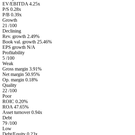
EV/EBITDA
4.25x
P/S
0.28x
P/B
0.39x
Growth
21
/100
Declining
Rev. growth
2.49%
Book val. growth
25.46%
EPS growth
N/A
Profitability
5
/100
Weak
Gross margin
3.91%
Net margin
50.95%
Op. margin
0.18%
Quality
22
/100
Poor
ROIC
0.20%
ROA
47.65%
Asset turnover
0.94x
Debt
79
/100
Low
Debt/Equity
0.23x