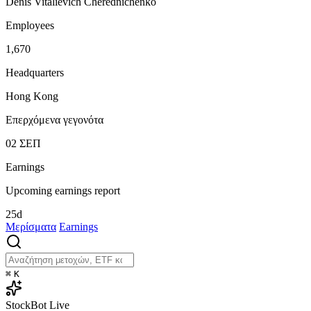
Denis Vitalievich Cherednichenko
Employees
1,670
Headquarters
Hong Kong
Επερχόμενα γεγονότα
02
ΣΕΠ
Earnings
Upcoming earnings report
25d
Μερίσματα
Earnings
⌘
K
StockBot
Live