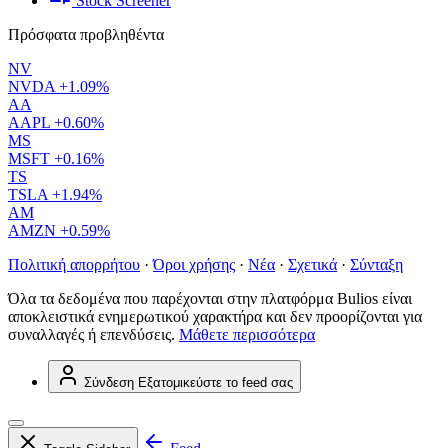
Stock Screener
Πρόσφατα προβληθέντα
NV
NVDA
+1.09%
AA
AAPL
+0.60%
MS
MSFT
+0.16%
TS
TSLA
+1.94%
AM
AMZN
+0.59%
Πολιτική απορρήτου
·
Όροι χρήσης
·
Νέα
·
Σχετικά
·
Σύνταξη
Όλα τα δεδομένα που παρέχονται στην πλατφόρμα Bulios είναι
αποκλειστικά ενημερωτικού χαρακτήρα και δεν προορίζονται για
συναλλαγές ή επενδύσεις.
Μάθετε περισσότερα
Σύνδεση
Εξατομικεύστε το feed σας