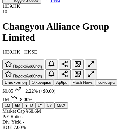
Feed
Toggle Sidebar
1039.HK
10
Changyou Alliance Group
Limited
1039.HK · HKSE
Παρακολούθηση
Παρακολούθηση
Επισκόπηση
Οικονομικά
Άρθρα
Flash News
Κοινότητα
$0.05
+2.22%
(+$0.00)
1M
-8.00%
1M
6M
YTD
1Y
5Y
MAX
Market Cap
¥68.6M
P/E Ratio
-
Div. Yield
-
ROE
7.00%