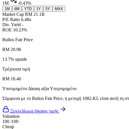
1M
-0.43%
1M
6M
YTD
1Y
5Y
MAX
Market Cap
RM 21.1B
P/E Ratio
6.48x
Div. Yield
-
ROE
10.23%
Bulios Fair Price
RM 20.98
13.7% upside
Τρέχουσα τιμή
RM 18.46
Υποτιμημένο
Δίκαιη αξία
Υπερτιμημένο
Σύμφωνα με το Bulios Fair Price, η μετοχή 1082.KL είναι αυτή τη σ
Ξεκλείδωμα δίκαιης τιμής
Valuation
100
/100
Cheap