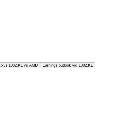
ρινε 1082.KL vs AMD
Earnings outlook για 1082.KL