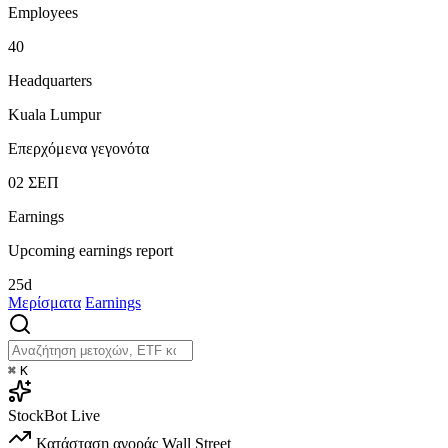
Employees
40
Headquarters
Kuala Lumpur
Επερχόμενα γεγονότα
02
ΣΕΠ
Earnings
Upcoming earnings report
25d
Μερίσματα
Earnings
⌘
K
StockBot
Live
Κατάσταση αγοράς
Wall Street