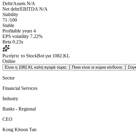
Debt/Assets
N/A
Net debt/EBITDA
N/A
Stability
71
/100
Stable
Profitable years
4
EPS volatility
7.22%
Beta
0.23x
Ρωτήστε το StockBot για 1082.KL
Online
Είναι η 1082.KL καλή αγορά τώρα;
Ποιοι είναι οι κύριοι κίνδυνοι;
Σύγκ
Sector
Financial Services
Industry
Banks - Regional
CEO
Kong Khoon Tan