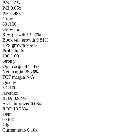
P/S
1.73x
P/B
0.65x
P/E
6.48x
Growth
83
/100
Growing
Rev. growth
13.50%
Book val. growth
9.81%
EPS growth
9.94%
Profitability
100
/100
Strong
Op. margin
44.14%
Net margin
26.76%
FCF margin
N/A
Quality
57
/100
Average
ROA
0.92%
Asset turnover
0.03x
ROE
10.23%
Debt
0
/100
High
Current ratio
0.10x