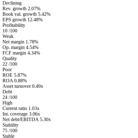
Declining
Rev. growth
2.07%
Book val. growth
5.42%
EPS growth
12.48%
Profitability
10
/100
Weak
Net margin
1.78%
Op. margin
4.54%
FCF margin
4.34%
Quality
22
/100
Poor
ROE
5.87%
ROA
0.88%
Asset turnover
0.49x
Debt
24
/100
High
Current ratio
1.03x
Int. coverage
3.06x
Net debt/EBITDA
5.30x
Stability
75
/100
Stable