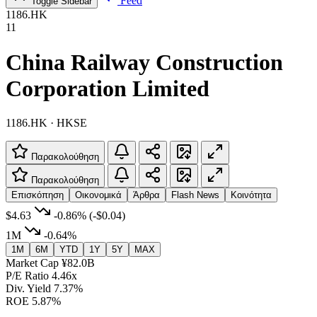
Feed
Toggle Sidebar
1186.HK
11
China Railway Construction
Corporation Limited
1186.HK · HKSE
Παρακολούθηση
Παρακολούθηση
Επισκόπηση
Οικονομικά
Άρθρα
Flash News
Κοινότητα
$4.63
-0.86%
(-$0.04)
1M
-0.64%
1M
6M
YTD
1Y
5Y
MAX
Market Cap
¥82.0B
P/E Ratio
4.46x
Div. Yield
7.37%
ROE
5.87%