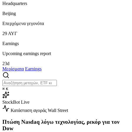
Headquarters
Beijing
Επερχόμενα γεγονότα
29
ΑΥΓ
Earnings
Upcoming earnings report
23d
Μερίσματα
Earnings
⌘
K
StockBot
Live
Κατάσταση αγοράς
Wall Street
Πτώση Nasdaq λόγω τεχνολογίας, ρεκόρ για τον
Dow