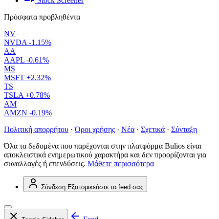
Stock Screener
Πρόσφατα προβληθέντα
NV
NVDA
-1.15%
AA
AAPL
-0.61%
MS
MSFT
+2.32%
TS
TSLA
+0.78%
AM
AMZN
-0.19%
Πολιτική απορρήτου
·
Όροι χρήσης
·
Νέα
·
Σχετικά
·
Σύνταξη
Όλα τα δεδομένα που παρέχονται στην πλατφόρμα Bulios είναι
αποκλειστικά ενημερωτικού χαρακτήρα και δεν προορίζονται για
συναλλαγές ή επενδύσεις.
Μάθετε περισσότερα
Σύνδεση
Εξατομικεύστε το feed σας