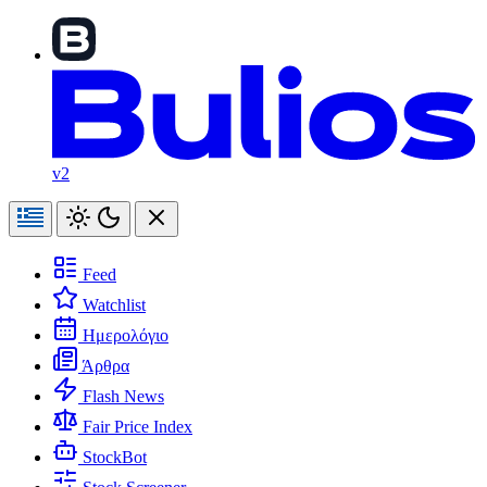
v2
Feed
Watchlist
Ημερολόγιο
Άρθρα
Flash News
Fair Price Index
StockBot