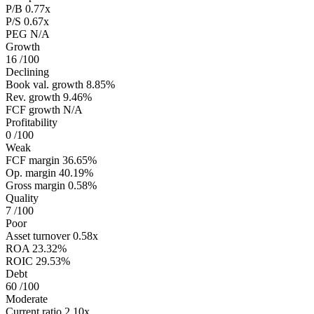
P/B
0.77x
P/S
0.67x
PEG
N/A
Growth
16
/100
Declining
Book val. growth
8.85%
Rev. growth
9.46%
FCF growth
N/A
Profitability
0
/100
Weak
FCF margin
36.65%
Op. margin
40.19%
Gross margin
0.58%
Quality
7
/100
Poor
Asset turnover
0.58x
ROA
23.32%
ROIC
29.53%
Debt
60
/100
Moderate
Current ratio
2.10x