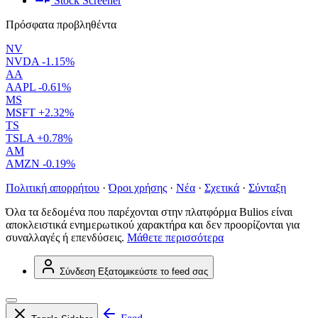
Stock Screener
Πρόσφατα προβληθέντα
NV
NVDA
-1.15%
AA
AAPL
-0.61%
MS
MSFT
+2.32%
TS
TSLA
+0.78%
AM
AMZN
-0.19%
Πολιτική απορρήτου
·
Όροι χρήσης
·
Νέα
·
Σχετικά
·
Σύνταξη
Όλα τα δεδομένα που παρέχονται στην πλατφόρμα Bulios είναι
αποκλειστικά ενημερωτικού χαρακτήρα και δεν προορίζονται για
συναλλαγές ή επενδύσεις.
Μάθετε περισσότερα
Σύνδεση
Εξατομικεύστε το feed σας