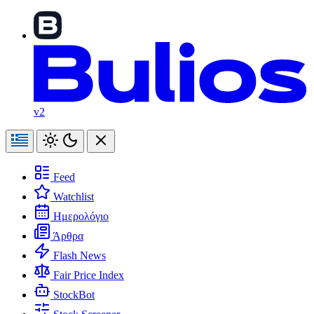
v2
Feed
Watchlist
Ημερολόγιο
Άρθρα
Flash News
Fair Price Index
StockBot