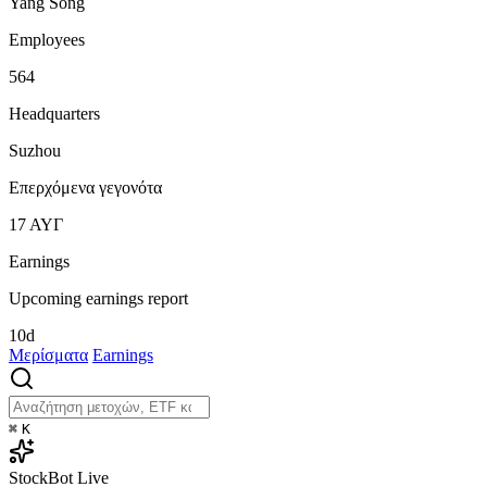
Yang Song
Employees
564
Headquarters
Suzhou
Επερχόμενα γεγονότα
17
ΑΥΓ
Earnings
Upcoming earnings report
10d
Μερίσματα
Earnings
⌘
K
StockBot
Live