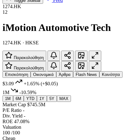
Feed
Toggle Sidebar
1274.HK
12
iMotion Automotive Tech
1274.HK · HKSE
Παρακολούθηση
Παρακολούθηση
Επισκόπηση
Οικονομικά
Άρθρα
Flash News
Κοινότητα
$3.09
+1.65%
(+$0.05)
1M
-10.59%
1M
6M
YTD
1Y
5Y
MAX
Market Cap
$745.5M
P/E Ratio
-
Div. Yield
-
ROE
47.08%
Valuation
100
/100
Cheap