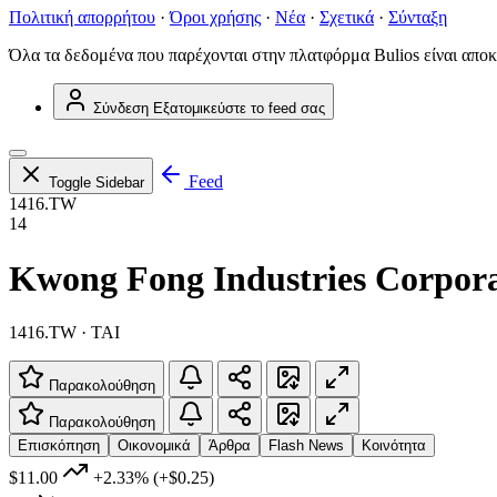
Πολιτική απορρήτου
·
Όροι χρήσης
·
Νέα
·
Σχετικά
·
Σύνταξη
Όλα τα δεδομένα που παρέχονται στην πλατφόρμα Bulios είναι αποκ
Σύνδεση
Εξατομικεύστε το feed σας
Feed
Toggle Sidebar
1416.TW
14
Kwong Fong Industries Corpor
1416.TW · TAI
Παρακολούθηση
Παρακολούθηση
Επισκόπηση
Οικονομικά
Άρθρα
Flash News
Κοινότητα
$11.00
+2.33%
(+$0.25)