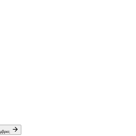
μβριο;