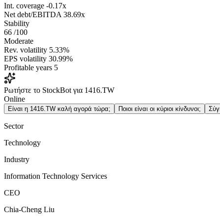
Int. coverage
-0.17x
Net debt/EBITDA
38.69x
Stability
66
/100
Moderate
Rev. volatility
5.33%
EPS volatility
30.99%
Profitable years
5
Ρωτήστε το StockBot για 1416.TW
Online
Είναι η 1416.TW καλή αγορά τώρα;
Ποιοι είναι οι κύριοι κίνδυνοι;
Σύγ
Sector
Technology
Industry
Information Technology Services
CEO
Chia-Cheng Liu