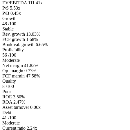
EV/EBITDA
111.41x
P/S
5.53x
P/B
0.45x
Growth
48
/100
Stable
Rev. growth
13.03%
FCF growth
1.68%
Book val. growth
6.65%
Profitability
56
/100
Moderate
Net margin
41.82%
Op. margin
0.73%
FCF margin
47.58%
Quality
8
/100
Poor
ROE
3.50%
ROA
2.47%
Asset turnover
0.06x
Debt
41
/100
Moderate
Current ratio
2.24x