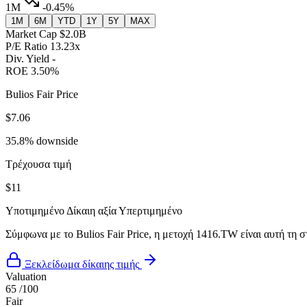
1M
-0.45%
1M
6M
YTD
1Y
5Y
MAX
Market Cap
$2.0B
P/E Ratio
13.23x
Div. Yield
-
ROE
3.50%
Bulios Fair Price
$7.06
35.8% downside
Τρέχουσα τιμή
$11
Υποτιμημένο
Δίκαιη αξία
Υπερτιμημένο
Σύμφωνα με το Bulios Fair Price, η μετοχή 1416.TW είναι αυτή τη σ
Ξεκλείδωμα δίκαιης τιμής
Valuation
65
/100
Fair