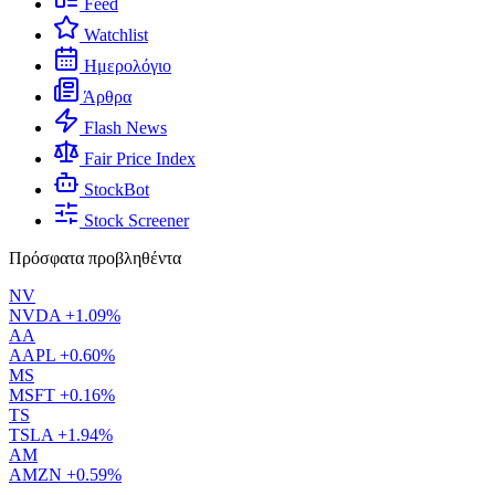
Feed
Watchlist
Ημερολόγιο
Άρθρα
Flash News
Fair Price Index
StockBot
Stock Screener
Πρόσφατα προβληθέντα
NV
NVDA
+1.09%
AA
AAPL
+0.60%
MS
MSFT
+0.16%
TS
TSLA
+1.94%
AM
AMZN
+0.59%