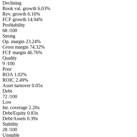
Declining
Book val. growth
6.03%
Rev. growth
6.16%
FCF growth
14.94%
Profitability
68
/100
Strong
Op. margin
23.24%
Gross margin
74.32%
FCF margin
46.76%
Quality
9
/100
Poor
ROA
1.02%
ROIC
2.49%
Asset turnover
0.05x
Debt
72
/100
Low
Int. coverage
2.20x
Debt/Equity
0.83x
Debt/Assets
0.39x
Stability
28
/100
Unstable