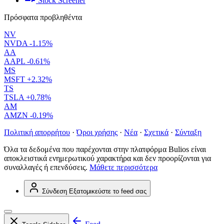
Stock Screener
Πρόσφατα προβληθέντα
NV
NVDA
-1.15%
AA
AAPL
-0.61%
MS
MSFT
+2.32%
TS
TSLA
+0.78%
AM
AMZN
-0.19%
Πολιτική απορρήτου
·
Όροι χρήσης
·
Νέα
·
Σχετικά
·
Σύνταξη
Όλα τα δεδομένα που παρέχονται στην πλατφόρμα Bulios είναι
αποκλειστικά ενημερωτικού χαρακτήρα και δεν προορίζονται για
συναλλαγές ή επενδύσεις.
Μάθετε περισσότερα
Σύνδεση
Εξατομικεύστε το feed σας