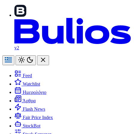
v2
Feed
Watchlist
Ημερολόγιο
Άρθρα
Flash News
Fair Price Index
StockBot