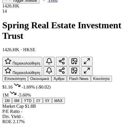
Feed
Toggle Sidebar
1426.HK
14
Spring Real Estate Investment
Trust
1426.HK · HKSE
Παρακολούθηση
Παρακολούθηση
Επισκόπηση
Οικονομικά
Άρθρα
Flash News
Κοινότητα
$1.16
-1.69%
(-$0.02)
1M
-5.60%
1M
6M
YTD
1Y
5Y
MAX
Market Cap
$1.8B
P/E Ratio
-
Div. Yield
-
ROE
2.17%