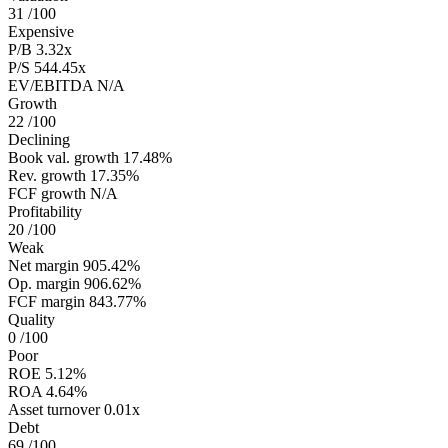
31
/100
Expensive
P/B
3.32x
P/S
544.45x
EV/EBITDA
N/A
Growth
22
/100
Declining
Book val. growth
17.48%
Rev. growth
17.35%
FCF growth
N/A
Profitability
20
/100
Weak
Net margin
905.42%
Op. margin
906.62%
FCF margin
843.77%
Quality
0
/100
Poor
ROE
5.12%
ROA
4.64%
Asset turnover
0.01x
Debt
69
/100