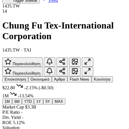
Feed
Toggle Sidebar
1435.TW
14
Chung Fu Tex-International
Corporation
1435.TW · TAI
Παρακολούθηση
Παρακολούθηση
Επισκόπηση
Οικονομικά
Άρθρα
Flash News
Κοινότητα
$22.80
-2.15%
(-$0.50)
1M
-13.54%
1M
6M
YTD
1Y
5Y
MAX
Market Cap
$3.3B
P/E Ratio
-
Div. Yield
-
ROE
5.12%
Valuation