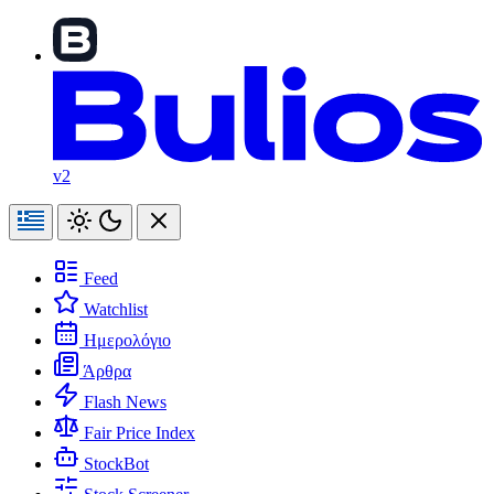
v2
Feed
Watchlist
Ημερολόγιο
Άρθρα
Flash News
Fair Price Index
StockBot