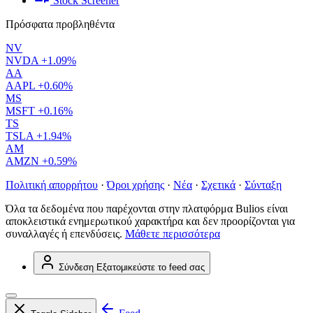
Stock Screener
Πρόσφατα προβληθέντα
NV
NVDA
+1.09%
AA
AAPL
+0.60%
MS
MSFT
+0.16%
TS
TSLA
+1.94%
AM
AMZN
+0.59%
Πολιτική απορρήτου
·
Όροι χρήσης
·
Νέα
·
Σχετικά
·
Σύνταξη
Όλα τα δεδομένα που παρέχονται στην πλατφόρμα Bulios είναι
αποκλειστικά ενημερωτικού χαρακτήρα και δεν προορίζονται για
συναλλαγές ή επενδύσεις.
Μάθετε περισσότερα
Σύνδεση
Εξατομικεύστε το feed σας