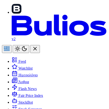
v2
Feed
Watchlist
Ημερολόγιο
Άρθρα
Flash News
Fair Price Index
StockBot