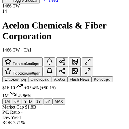
Feed
Toggle Sidebar
1466.TW
14
Acelon Chemicals & Fiber
Corporation
1466.TW · TAI
Παρακολούθηση
Παρακολούθηση
Επισκόπηση
Οικονομικά
Άρθρα
Flash News
Κοινότητα
$16.10
+0.94%
(+$0.15)
1M
-8.86%
1M
6M
YTD
1Y
5Y
MAX
Market Cap
$1.8B
P/E Ratio
-
Div. Yield
-
ROE
7.71%