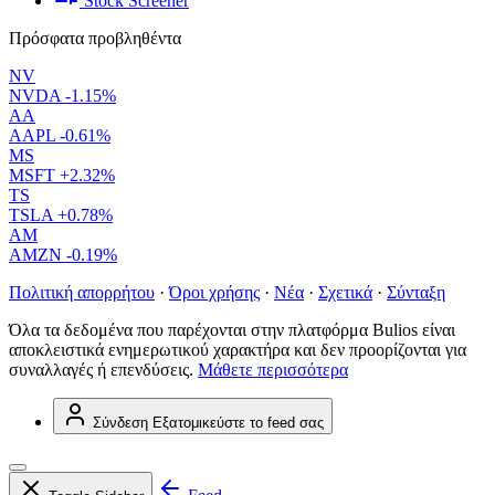
Stock Screener
Πρόσφατα προβληθέντα
NV
NVDA
-1.15%
AA
AAPL
-0.61%
MS
MSFT
+2.32%
TS
TSLA
+0.78%
AM
AMZN
-0.19%
Πολιτική απορρήτου
·
Όροι χρήσης
·
Νέα
·
Σχετικά
·
Σύνταξη
Όλα τα δεδομένα που παρέχονται στην πλατφόρμα Bulios είναι
αποκλειστικά ενημερωτικού χαρακτήρα και δεν προορίζονται για
συναλλαγές ή επενδύσεις.
Μάθετε περισσότερα
Σύνδεση
Εξατομικεύστε το feed σας