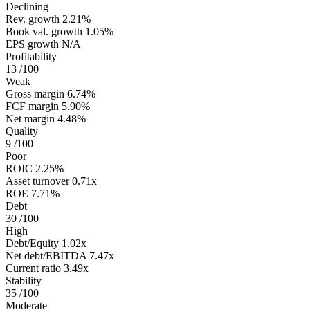
Declining
Rev. growth
2.21%
Book val. growth
1.05%
EPS growth
N/A
Profitability
13
/100
Weak
Gross margin
6.74%
FCF margin
5.90%
Net margin
4.48%
Quality
9
/100
Poor
ROIC
2.25%
Asset turnover
0.71x
ROE
7.71%
Debt
30
/100
High
Debt/Equity
1.02x
Net debt/EBITDA
7.47x
Current ratio
3.49x
Stability
35
/100
Moderate