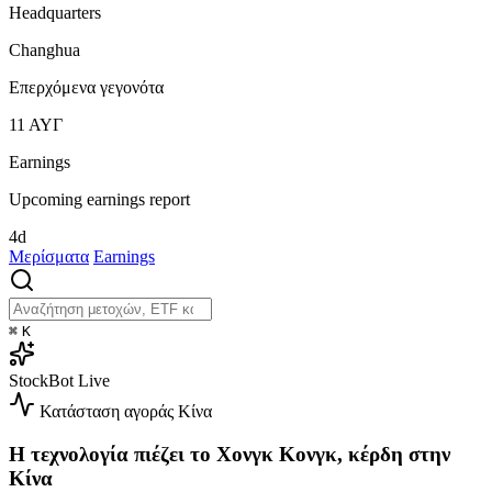
Headquarters
Changhua
Επερχόμενα γεγονότα
11
ΑΥΓ
Earnings
Upcoming earnings report
4d
Μερίσματα
Earnings
⌘
K
StockBot
Live
Κατάσταση αγοράς
Κίνα
Η τεχνολογία πιέζει το Χονγκ Κονγκ, κέρδη στην
Κίνα