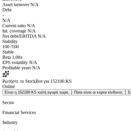
Asset turnover
N/A
Debt
-
N/A
Current ratio
N/A
Int. coverage
N/A
Net debt/EBITDA
N/A
Stability
100
/100
Stable
Beta
1.08x
EPS volatility
N/A
Profitable years
N/A
Ρωτήστε το StockBot για 152100.KS
Online
Είναι η 152100.KS καλή αγορά τώρα;
Ποιοι είναι οι κύριοι κίνδυνοι;
Σ
Sector
Financial Services
Industry