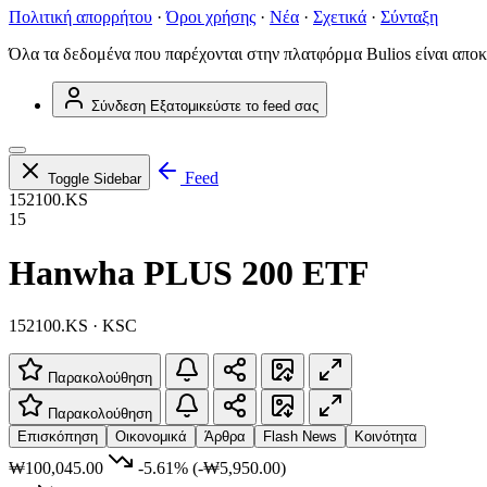
Πολιτική απορρήτου
·
Όροι χρήσης
·
Νέα
·
Σχετικά
·
Σύνταξη
Όλα τα δεδομένα που παρέχονται στην πλατφόρμα Bulios είναι αποκ
Σύνδεση
Εξατομικεύστε το feed σας
Feed
Toggle Sidebar
152100.KS
15
Hanwha PLUS 200 ETF
152100.KS · KSC
Παρακολούθηση
Παρακολούθηση
Επισκόπηση
Οικονομικά
Άρθρα
Flash News
Κοινότητα
₩100,045.00
-5.61%
(-₩5,950.00)