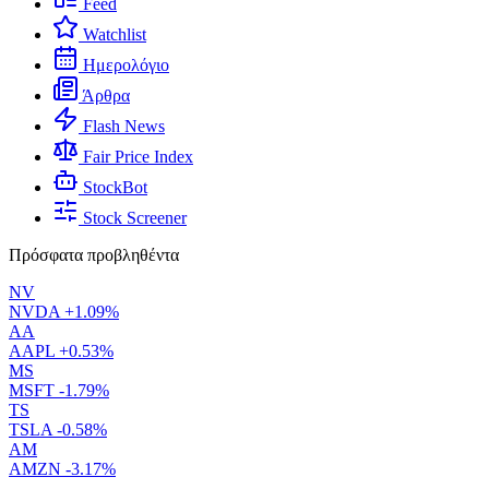
Feed
Watchlist
Ημερολόγιο
Άρθρα
Flash News
Fair Price Index
StockBot
Stock Screener
Πρόσφατα προβληθέντα
NV
NVDA
+1.09%
AA
AAPL
+0.53%
MS
MSFT
-1.79%
TS
TSLA
-0.58%
AM
AMZN
-3.17%