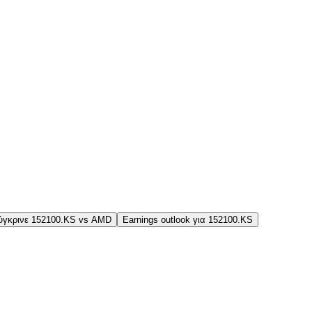
ύγκρινε 152100.KS vs AMD
Earnings outlook για 152100.KS