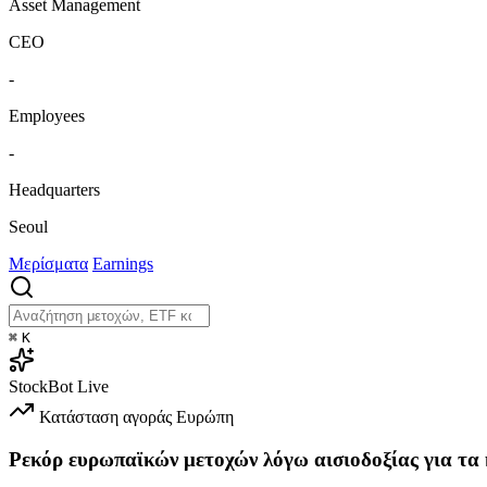
Asset Management
CEO
-
Employees
-
Headquarters
Seoul
Μερίσματα
Earnings
⌘
K
StockBot
Live
Κατάσταση αγοράς
Ευρώπη
Ρεκόρ ευρωπαϊκών μετοχών λόγω αισιοδοξίας για τα